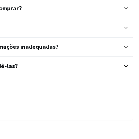
comprar?
rmações inadequadas?
ê-las?