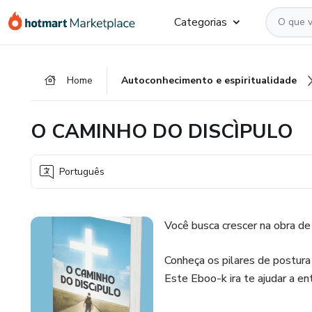
Ir
Ir
Ir
Categorias
para
para
para
o
o
o
conteúdo
pagamento
rodapé
Home
Autoconhecimento e espiritualidade
principal
O CAMINHO DO DISCÌPULO
Português
Você busca crescer na obra de
Conheça os pilares de postura
Este Eboo-k ira te ajudar a e