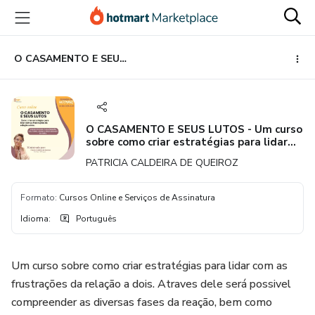
Ir
Ir
Ir
para
para
para
o
o
o
conteúdo
pagamento
rodapé
O CASAMENTO E SEUS LUTOS - Um curso sobre como criar estratégias para lidar com as frustrações da relação a dois.
principal
O CASAMENTO E SEUS LUTOS - Um curso
sobre como criar estratégias para lidar
com as frustrações da relação a dois.
PATRICIA CALDEIRA DE QUEIROZ
Formato
:
Cursos Online e Serviços de Assinatura
Idioma
:
Português
Um curso sobre como criar estratégias para lidar com as
frustrações da relação a dois. Atraves dele será possivel
compreender as diversas fases da reação, bem como