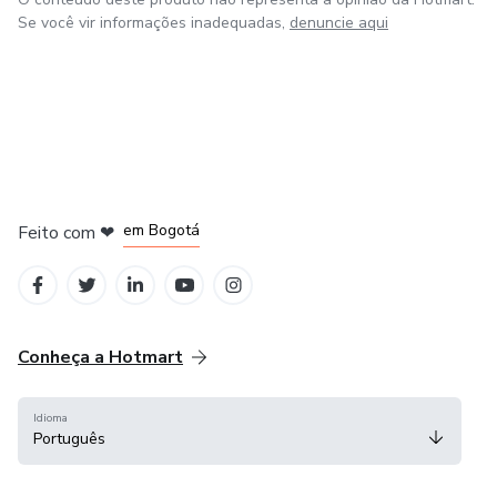
Se você vir informações inadequadas,
denuncie aqui
em Amsterdam
em Madrid
em Bogotá
Feito com
❤
em Belo Horizonte
na Cidade do México
Conheça a Hotmart
Idioma
Português