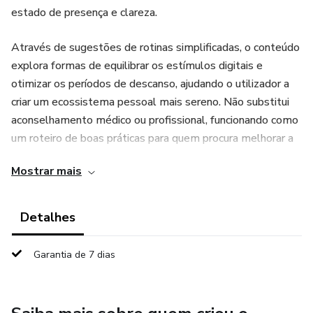
estado de presença e clareza.
Através de sugestões de rotinas simplificadas, o conteúdo
explora formas de equilibrar os estímulos digitais e
otimizar os períodos de descanso, ajudando o utilizador a
criar um ecossistema pessoal mais sereno. Não substitui
aconselhamento médico ou profissional, funcionando como
um roteiro de boas práticas para quem procura melhorar a
sua autogestão e o seu bem-estar mental de forma
Mostrar mais
natural e consciente.
Detalhes
Garantia de 7 dias