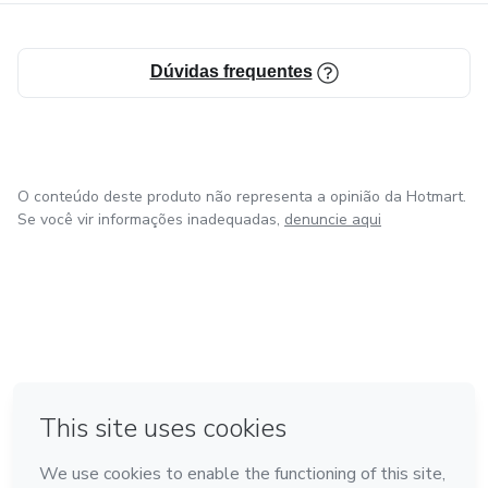
Dúvidas frequentes
O conteúdo deste produto não representa a opinião da Hotmart.
Se você vir informações inadequadas,
denuncie aqui
em Amsterdam
em Madrid
em Bogotá
Feito com
❤
em Belo Horizonte
na Cidade do México