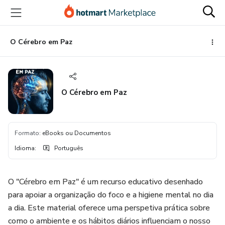
Ir
Ir
Ir
para
para
para
o
o
o
conteúdo
pagamento
rodapé
O Cérebro em Paz
principal
O Cérebro em Paz
Formato
:
eBooks ou Documentos
Idioma
:
Português
O "Cérebro em Paz" é um recurso educativo desenhado
para apoiar a organização do foco e a higiene mental no dia
a dia. Este material oferece uma perspetiva prática sobre
como o ambiente e os hábitos diários influenciam o nosso