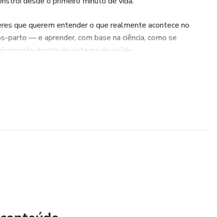
nstrói desde o primeiro minuto de vida.
lheres que querem entender o que realmente acontece no
ós-parto — e aprender, com base na ciência, como se
gicamente dentro do sistema de saúde.
ntização, culpa ou discursos rasos.
traduzida em linguagem acessível, com aplicação prática para