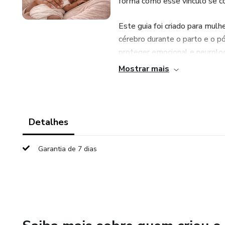
forma como esse vínculo se co
Este guia foi criado para mu
cérebro durante o parto e o p
proteger emocional e neurolo
Mostrar mais
Aqui você não encontrará roma
Você encontrará neurociência 
a vida real.
Detalhes
Garantia de 7 dias