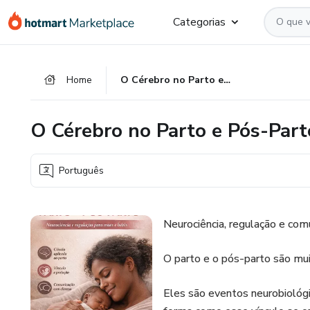
Ir
Ir
Ir
Categorias
para
para
para
o
o
o
conteúdo
pagamento
rodapé
Home
O Cérebro no Parto e Pós-Parto
principal
O Cérebro no Parto e Pós-Part
Português
Neurociência, regulação e co
O parto e o pós-parto são mu
Eles são eventos neurobiológ