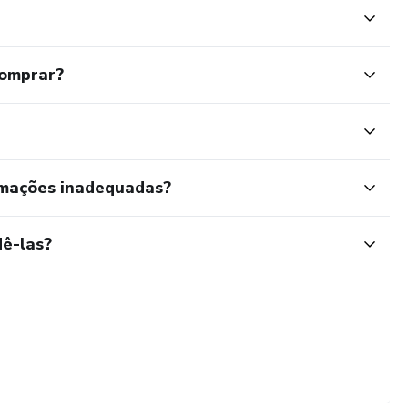
comprar?
rmações inadequadas?
ê-las?