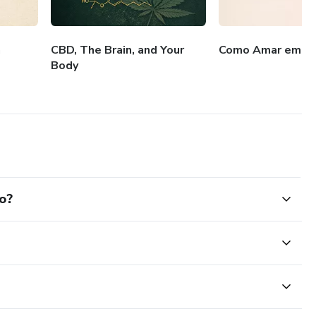
a
CBD, The Brain, and Your
Como Amar em Mo
Body
o?