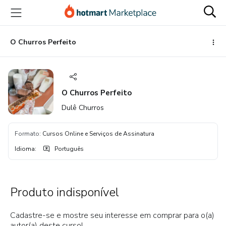
Ir
Ir
Ir
para
para
para
o
o
o
conteúdo
pagamento
rodapé
O Churros Perfeito
principal
O Churros Perfeito
Dulê Churros
Formato
:
Cursos Online e Serviços de Assinatura
Idioma
:
Português
Produto indisponível
Cadastre-se e mostre seu interesse em comprar para o(a)
autor(a) deste curso!