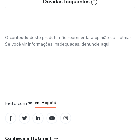
Dúvidas frequentes
O conteúdo deste produto não representa a opinião da Hotmart.
Se você vir informações inadequadas,
denuncie aqui
em Amsterdam
em Madrid
em Bogotá
Feito com
❤
em Belo Horizonte
na Cidade do México
Conheça a Hotmart