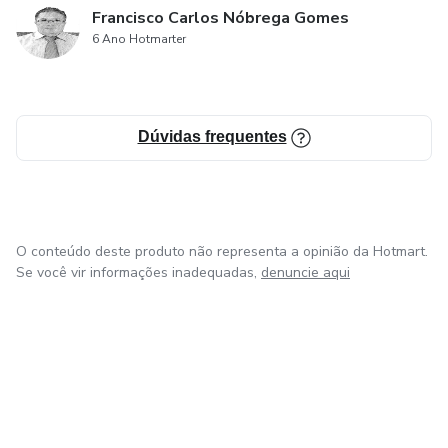
Francisco Carlos Nóbrega Gomes
6 Ano Hotmarter
Dúvidas frequentes
O conteúdo deste produto não representa a opinião da Hotmart.
Se você vir informações inadequadas,
denuncie aqui
em Bogotá
em Amsterdam
em Madrid