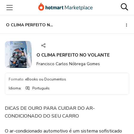
Ir
Ir
Ir
para
para
para
o
o
o
conteúdo
pagamento
rodapé
O CLIMA PERFEITO NO VOLANTE
principal
O CLIMA PERFEITO NO VOLANTE
Francisco Carlos Nóbrega Gomes
Formato
:
eBooks ou Documentos
Idioma
:
Português
DICAS DE OURO PARA CUIDAR DO AR-
CONDICIONADO DO SEU CARRO
O ar-condicionado automotivo é um sistema sofisticado