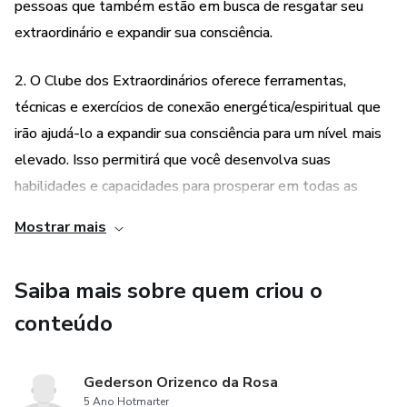
pessoas que também estão em busca de resgatar seu
extraordinário e expandir sua consciência.
2. O Clube dos Extraordinários oferece ferramentas,
técnicas e exercícios de conexão energética/espiritual que
irão ajudá-lo a expandir sua consciência para um nível mais
elevado. Isso permitirá que você desenvolva suas
habilidades e capacidades para prosperar em todas as
áreas da sua vida.
Mostrar mais
3. Semanalmente, você receberá um exercício em áudio
Saiba mais sobre quem criou o
para se conectar com seu Eu superior. Esses exercícios
ajudarão você a se alinhar com sua verdadeira essência e a
conteúdo
acessar seu potencial máximo.
Gederson Orizenco da Rosa
4. Ao fazer parte do Clube dos Extraordinários, você terá a
5 Ano Hotmarter