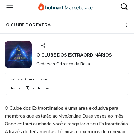
Ir
Ir
Ir
para
para
para
o
o
o
conteúdo
pagamento
rodapé
O CLUBE DOS EXTRAORDINÁRIOS
principal
O CLUBE DOS EXTRAORDINÁRIOS
Gederson Orizenco da Rosa
Formato
:
Comunidade
Idioma
:
Português
O Clube dos Extraordinários é uma área exclusiva para
membros que estarão ao vivo/online Duas vezes ao mês.
Onde estarei ajudando você a resgatar o seu Extraordinário.
Através de ferramentas, técnicas e exercícios de conexão