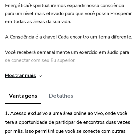
Energética/Espiritual iremos expandir nossa consciência
para um nível mais elevado para que você possa Prosperar
em todas às áreas da sua vida.
A Consciência é a chave! Cada encontro um tema diferente.
Você receberá semanalmente um exercício em áudio para
se conectar com seu Eu superior.
Mostrar mais
Você está preparado para descobrir suas habilidades em
Prosperar?
Vantagens
Detalhes
1. Acesso exclusivo a uma área online ao vivo, onde você
terá a oportunidade de participar de encontros duas vezes
por mês. Isso permitirá que você se conecte com outras