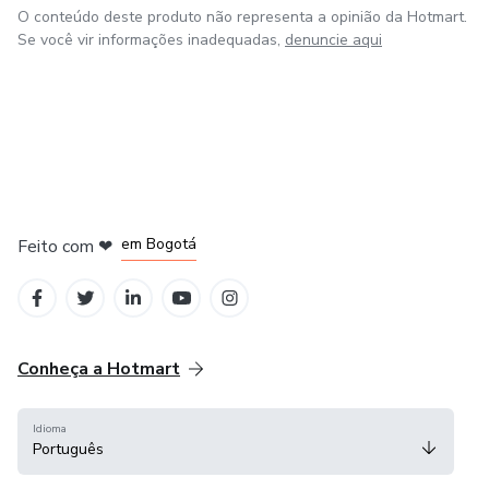
O conteúdo deste produto não representa a opinião da Hotmart.
Se você vir informações inadequadas,
denuncie aqui
em Amsterdam
em Madrid
em Bogotá
Feito com
❤
em Belo Horizonte
na Cidade do México
Conheça a Hotmart
Idioma
Português