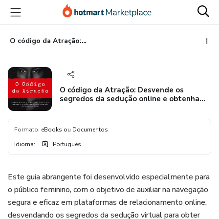
Ir
Ir
Ir
para
para
para
o
o
o
conteúdo
pagamento
rodapé
O código da Atração: Desvende os segredos da sedução online e obtenha match de alto padrão
principal
O código da Atração: Desvende os
segredos da sedução online e obtenha
match de alto padrão
Formato
:
eBooks ou Documentos
Idioma
:
Português
Este guia abrangente foi desenvolvido especialmente para
o público feminino, com o objetivo de auxiliar na navegação
segura e eficaz em plataformas de relacionamento online,
desvendando os segredos da sedução virtual para obter