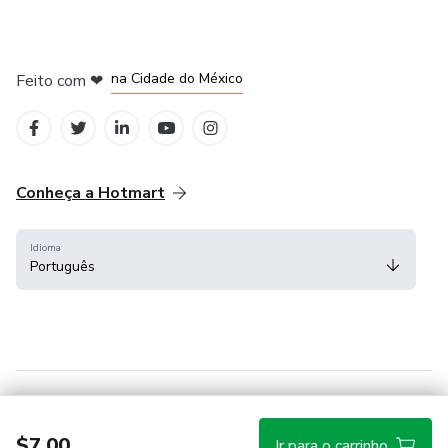
em Bogotá
em Amsterdam
em Madrid
na Cidade do México
Feito com
❤
em Belo Horizonte
Conheça a Hotmart
Idioma
Português
Central de ajuda
Termos
Privacidade
Cookies
$7.00
Ir para o carrinho