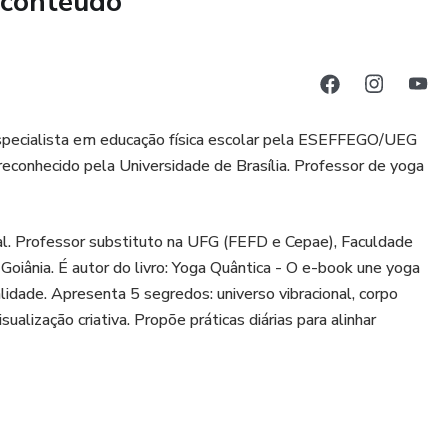
 conteúdo
areza, vitalidade e propósito.
el, O Código da Onda Primordial é um convite à
 busca expandir sua consciência, equilibrar suas energias e
ia da vida.
especialista em educação física escolar pela ESEFFEGO/UEG
ncial interior e vibrar em harmonia com o universo, este e-
conhecido pela Universidade de Brasília. Professor de yoga
l. Professor substituto na UFG (FEFD e Cepae), Faculdade
Goiânia. É autor do livro: Yoga Quântica - O e-book une yoga
lidade. Apresenta 5 segredos: universo vibracional, corpo
alização criativa. Propõe práticas diárias para alinhar