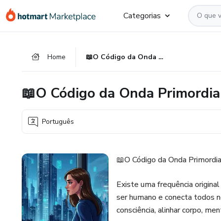
Ir
Ir
Ir
Categorias
para
para
para
o
o
o
conteúdo
pagamento
rodapé
Home
📖O Código da Onda Primordial
principal
📖O Código da Onda Primordia
Português
📖O Código da Onda Primordia
Existe uma frequência original
ser humano e conecta todos nó
consciência, alinhar corpo, me