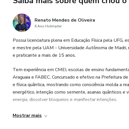
Saiba mais sobre quem criou o
Um guia para viver com mais cl
Com linguagem clara e acessív
Renato Mendes de Oliveira
transformação, ideal para quem
6 Ano Hotmarter
viver em sintonia com a essênc
Possui licenciatura plena em Educação Física pela UFG, 
Se você deseja ativar seu pote
e mestre pela UAM - Universidade Autônoma de Madri, re
book é o caminho.
e praticante a mais de 15 anos.
Tem experiência em CMEI, escolas de ensino fundamenta
Araguaia e FABEC. Concursado e efetivo na Prefeitura de 
e física quântica, mostrando como consciência molda a rea
energético, intenção como semente, asanas quânticos e visu
energia, dissolver bloqueios e manifestar intenções.
Mostrar mais