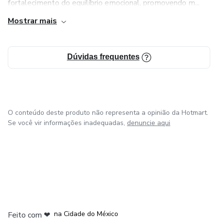
fortalecimento do equilíbrio emocional, promovendo m...
profissional, este conteúdo é o seu primeiro passo sério.
Mostrar mais
Dúvidas frequentes
O conteúdo deste produto não representa a opinião da Hotmart.
Se você vir informações inadequadas,
denuncie aqui
em Bogotá
em Amsterdam
em Madrid
na Cidade do México
Feito com
❤