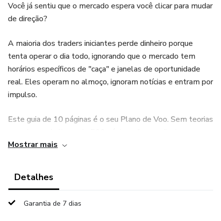
Você já sentiu que o mercado espera você clicar para mudar
de direção?
A maioria dos traders iniciantes perde dinheiro porque
tenta operar o dia todo, ignorando que o mercado tem
horários específicos de "caça" e janelas de oportunidade
real. Eles operam no almoço, ignoram notícias e entram por
impulso.
Este guia de 10 páginas é o seu Plano de Voo. Sem teorias
complexas de livros de 500 páginas, fomos direto ao que
Mostrar mais
importa para você fechar o dia no positivo.
O que você vai dominar com este Guia:
Detalhes
📅 O Mapa do Tempo: Aprenda a identificar a "Hora do
Garantia de 7 dias
Ouro" para lucrar e o "Limbo do Almoço" para proteger seu
capital.