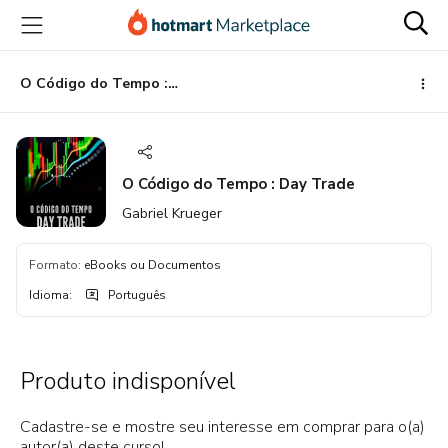
Ir
Ir
Ir
para
para
para
o
o
o
conteúdo
pagamento
rodapé
O Código do Tempo : Day Trade
principal
O Código do Tempo : Day Trade
Gabriel Krueger
Formato
:
eBooks ou Documentos
Idioma
:
Português
Produto indisponível
Cadastre-se e mostre seu interesse em comprar para o(a)
autor(a) deste curso!