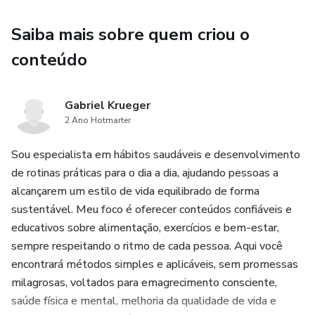
Saiba mais sobre quem criou o
🧠 Critérios 100% Objetivos: Chega de dúvida. Você terá
um checklist de entrada (Tendência + Localização +
conteúdo
Gatilho).
🛡️ Gestão de Sobrevivência: Como posicionar seu Stop
Gabriel Krueger
2 Ano Hotmarter
Loss de forma técnica e buscar alvos de 2 por 1 para ser
lucrativo mesmo errando 50% das vezes.
Sou especialista em hábitos saudáveis e desenvolvimento
de rotinas práticas para o dia a dia, ajudando pessoas a
🚫 Blindagem Anti-Ansiedade: Saiba exatamente quando
alcançarem um estilo de vida equilibrado de forma
ficar de fora. O melhor trade, muitas vezes, é não operar.
sustentável. Meu foco é oferecer conteúdos confiáveis e
educativos sobre alimentação, exercícios e bem-estar,
Por que este guia é diferente?
sempre respeitando o ritmo de cada pessoa. Aqui você
encontrará métodos simples e aplicáveis, sem promessas
Ele foi desenhado para ser consultado durante o pregão. É
milagrosas, voltados para emagrecimento consciente,
um manual prático, visual e direto ao ponto. Se você quer
saúde física e mental, melhoria da qualidade de vida e
parar de "clicar por clicar" e começar a operar como um