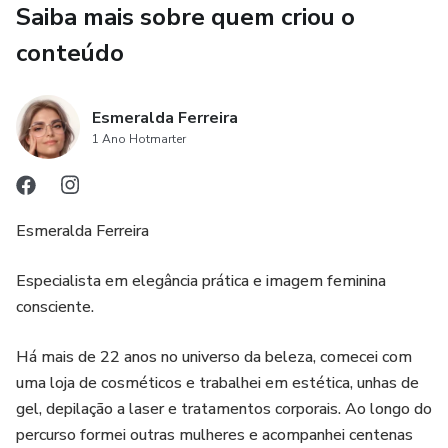
O que vais aprender:
Saiba mais sobre quem criou o
conteúdo
✔ A fórmula simples que equilibra qualquer look
✔ Como escolher acessórios com presença
Esmeralda Ferreira
1 Ano Hotmarter
✔ O segredo das proporções elegantes
✔ Como evitar excessos e parecer sempre intencional
Esmeralda Ferreira
✔ Como usar o que já tens de forma mais sofisticada
Especialista em elegância prática e imagem feminina
consciente.
Resultado?
Há mais de 22 anos no universo da beleza, comecei com
Mais segurança.
uma loja de cosméticos e trabalhei em estética, unhas de
gel, depilação a laser e tratamentos corporais. Ao longo do
Mais clareza.
percurso formei outras mulheres e acompanhei centenas