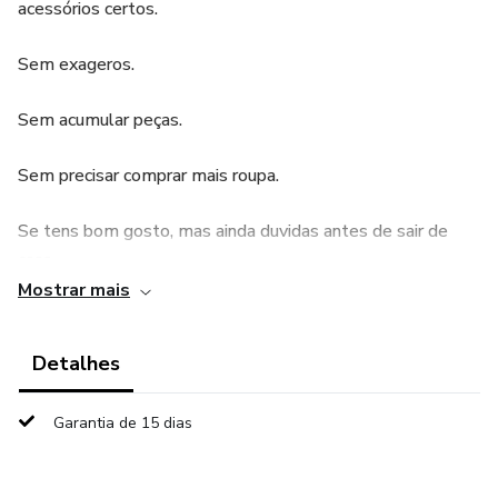
acessórios certos.
Sem exageros.
Sem acumular peças.
Sem precisar comprar mais roupa.
Se tens bom gosto, mas ainda duvidas antes de sair de
casa…
Mostrar mais
Se sentes que algo “falta” no look…
Detalhes
Se queres parecer mais elegante de forma simples e
intencional…
Garantia de 15 dias
Este método foi feito para ti.