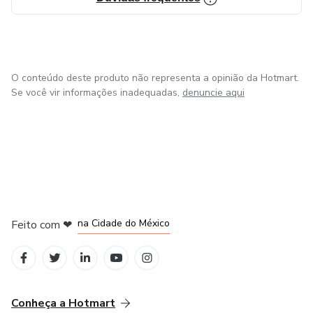
A intenção define presença.
Cada conteúdo que crio nasce dessa missão:
O conteúdo deste produto não representa a opinião da Hotmart.
Se você vir informações inadequadas,
denuncie aqui
ajudar mulheres reais a sentirem-se mais seguras, bonitas
e elegantes — sem exageros e sem complicações.
em Bogotá
em Amsterdam
em Madrid
na Cidade do México
Feito com
❤
em Belo Horizonte
Conheça a Hotmart