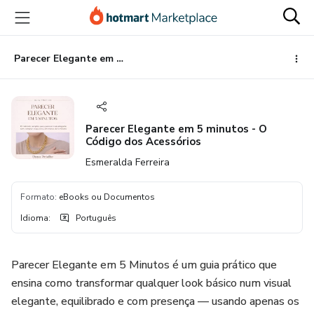
Ir
Ir
Ir
para
para
para
o
o
o
conteúdo
pagamento
rodapé
Parecer Elegante em 5 minutos - O Código dos Acessórios
principal
Parecer Elegante em 5 minutos - O
Código dos Acessórios
Esmeralda Ferreira
Formato
:
eBooks ou Documentos
Idioma
:
Português
Parecer Elegante em 5 Minutos é um guia prático que
ensina como transformar qualquer look básico num visual
elegante, equilibrado e com presença — usando apenas os