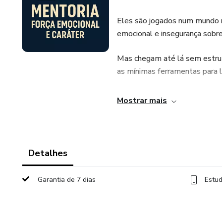
Eles são jogados num mundo re
emocional e insegurança sobre
Mas chegam até lá sem estru
as mínimas ferramentas para l
❌ Jovens que desistem no prim
Mostrar mais
❌ Que se calam em uma entre
❌ Que não sabem lidar com crí
Detalhes
❌ Que têm boas ideias, mas tr
Garantia de 7 dias
Estud
❌ Que cresceram ouvindo que 
❌ Que querem mudar o mundo