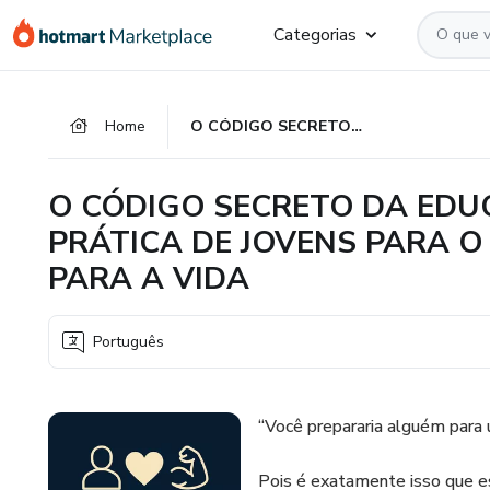
Ir
Ir
Ir
Categorias
para
para
para
o
o
o
conteúdo
pagamento
rodapé
Home
O CÓDIGO SECRETO DA EDUCAÇÃO NA FORMAÇÃO PRÁTICA DE JOVENS PARA O MERCADO DE TRABALHO E PARA A VIDA
principal
O CÓDIGO SECRETO DA ED
PRÁTICA DE JOVENS PARA 
PARA A VIDA
Português
“Você prepararia alguém para 
Pois é exatamente isso que e