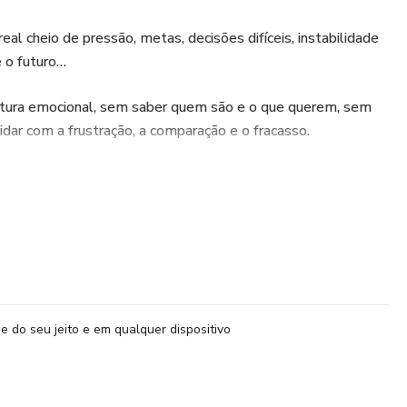
al cheio de pressão, metas, decisões difíceis, instabilidade
 o futuro…
tura emocional, sem saber quem são e o que querem, sem
idar com a frustração, a comparação e o fracasso.
eiro ‘não’.
vista de emprego.
ticas.
avam na hora de se posicionar.
e do seu jeito e em qualquer dispositivo
são inteligentes, mas não sabem o que amam fazer.
, mas mal conseguem mudar a si mesmos.