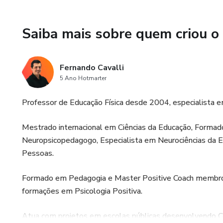
Esses jovens — que são nosso
Saiba mais sobre quem criou o
por um mercado cada vez mai
📌 E SE VOCÊ PUDESSE E
Fernando Cavalli
MÉTODO CLARO, ACESSÍV
5 Ano Hotmarter
O curso gravado com ferramen
Professor de Educação Física desde 2004, especialista e
para quem educa adolescentes e
Mestrado internacional em Ciências da Educação, Formado
Baseado na Psicologia Positiv
Neuropsicopedagogo, Especialista em Neurociências da E
este curso ensina a:
Pessoas.
✔️ Fortalecer a identidade do
Formado em Pedagogia e Master Positive Coach membro d
formações em Psicologia Positiva.
✔️ Desenvolver equilíbrio emo
Atua com projetos em escolas públicas desenvolvendo C