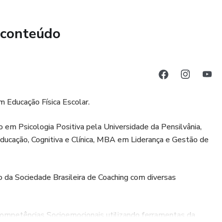
s filhos, alunos ou mentorados — estão sendo engolidos
 conteúdo
s exigente emocionalmente.
NSINAR TUDO O QUE REALMENTE IMPORTA, COM UM
EL E COMPROVADO?
tas práticas que você acessa aqui é uma formação completa
m Educação Física Escolar.
 deseja prepará-los para a vida, e não só para o vestibular.
 em Psicologia Positiva pela Universidade da Pensilvânia,
a, nas 24 forças de caráter e nas bases da Neuroeducação,
ducação, Cognitiva e Clínica, MBA em Liderança e Gestão de
 jovem
a Sociedade Brasileira de Coaching com diversas
cional real
ompetências Socioemocionais utilizando ferramentas da