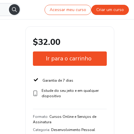
Acessar meu curso
Criar um curso
$32.00
Ir para o carrinho
Garantia de 7 dias
Estude do seu jeito e em qualquer
dispositivo
Formato
:
Cursos Online e Serviços de
Assinatura
Categoria
:
Desenvolvimento Pessoal