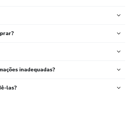
mprar?
rmações inadequadas?
ê-las?