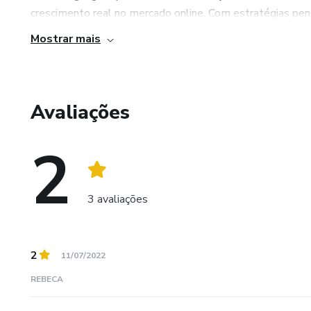
crescimento real no mercado online. Com estratégias pens
Mostrar mais
Avaliações
2
3 avaliações
2
11/07/2022
REBECA