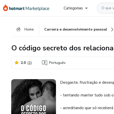
Ir
Ir
Ir
Categorias
para
para
para
o
o
o
conteúdo
pagamento
rodapé
Home
Carreira e desenvolvimento pessoal
principal
O código secreto dos relacion
2.0
(
3
)
Português
Desgaste, frustração e desesp
- tentando manter tudo sob o 
- acreditando que só receberá