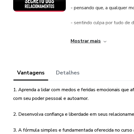
- pensando que, a qualquer m
- sentindo culpa por tudo de 
- com medo de comunicar o que
Mostrar mais
pessoas se afastarem de você
De fato: desenvolvemos muit
do nosso poder pessoal e do 
Vantagens
Detalhes
No Código Secreto dos Relaci
1. Aprenda a lidar com medos e feridas emocionais que 
liberdade - para o amor chega
com seu poder pessoal e autoamor.
O desafio que você enfrenta ho
o segredo para mais seguranç
2. Desenvolva confiança e liberdade em seus relacionam
e fundamentada.
3. A fórmula simples e fundamentada oferecida no curso a