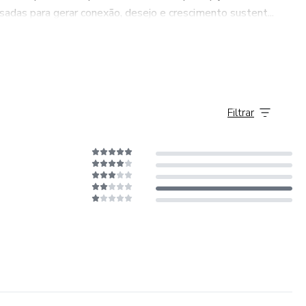
adas para gerar conexão, desejo e crescimento sustent...
Filtrar