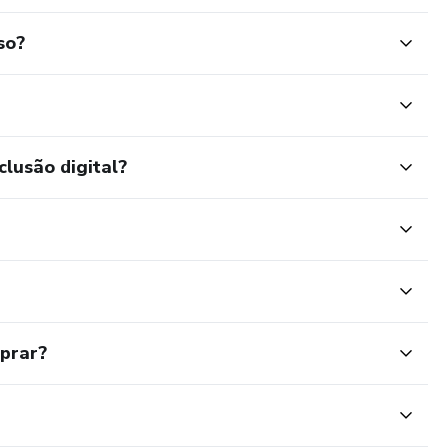
so?
clusão digital?
mprar?