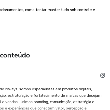
eber que, para buscar uma alternativa ao que vive, só precisou
lacionamentos, como tentar manter tudo sob controle e
btenção de resultados. Qualquer referência ao desempenho
er interpretada como uma garantia de resultados
ativas para melhorar seus relacionamentos e alcançar uma
 conteúdo
e Nways, somos especialistas em produtos digitais,
ação, estruturação e fortalecimento de marcas que desejam
l e vendas. Unimos branding, comunicação, estratégia e
os e experiências que conectam valor, percepção e