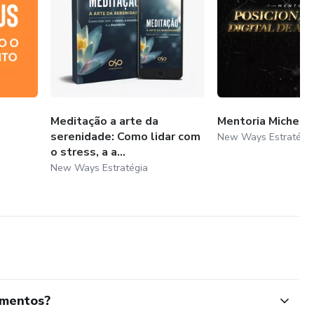
Meditação a arte da
Mentoria Michell
serenidade: Como lidar com
New Ways Estratégi
o stress, a a...
New Ways Estratégia
amentos?