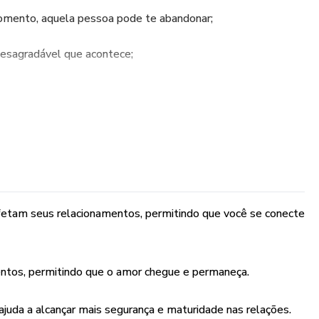
omento, aquela pessoa pode te abandonar;
desagradável que acontece;
 sente, pois acredita que pode acabar com a relação ou as
.
os medos e feridas ao longo da vida que nos desconectam
autoamor.
onamentos, a expressão-chave é: leveza, confiança e
afetam seus relacionamentos, permitindo que você se conecte
r e permanecer.
je, seja ele qual for, tem solução. Vamos, juntos, desvendar
a e maturidade nas relações, através de uma fórmula simples
entos, permitindo que o amor chegue e permaneça.
juda a alcançar mais segurança e maturidade nas relações.