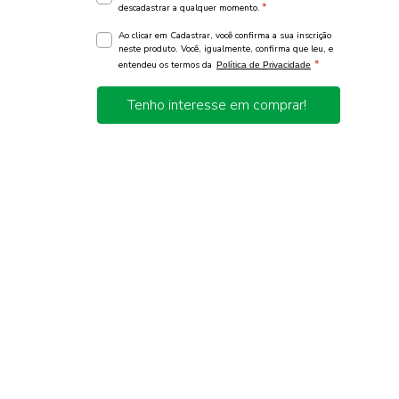
*
descadastrar a qualquer momento.
Ao clicar em Cadastrar, você confirma a sua inscrição
neste produto. Você, igualmente, confirma que leu, e
*
entendeu os termos da
Política de Privacidade
Tenho interesse em comprar!