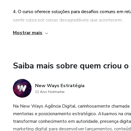
Ao fim do curso, você vai perc
mudar uma atitude.
4. O curso oferece soluções para desafios comuns em re
sentir culpa por coisas desagradáveis que acontecem.
Este produto não garante a o
de uma estratégia não deve s
Mostrar mais
5. Com uma mudança de atitude, você pode buscar altern
vida mais feliz e satisfatória.
Saiba mais sobre quem criou o
New Ways Estratégia
11 Ano Hotmarter
Na New Ways Agência Digital, carinhosamente chamada d
mentorias e posicionamento estratégico. Atuamos na cri
transformar conhecimento em autoridade, presença digita
marketing digital para desenvolver lançamentos, conteúd