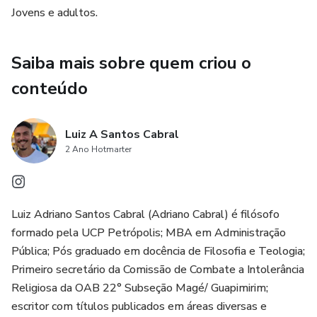
Jovens e adultos.
amor às coisas mais simples. A tentativa de expressar
todas essas realidades em um conto fez nascer este
pequeno livro que poderia ousar em chamar de manual para
Saiba mais sobre quem criou o
a mais pura fé. A das crianças!
conteúdo
Luiz A Santos Cabral
2 Ano Hotmarter
Luiz Adriano Santos Cabral (Adriano Cabral) é filósofo
formado pela UCP Petrópolis; MBA em Administração
Pública; Pós graduado em docência de Filosofia e Teologia;
Primeiro secretário da Comissão de Combate a Intolerância
Religiosa da OAB 22° Subseção Magé/ Guapimirim;
escritor com títulos publicados em áreas diversas e