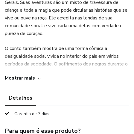
Gerais. Suas aventuras são um misto de travessura de
criança e toda a magia que pode circular as histórias que se
vive ou ouve na roça. Ele acredita nas lendas de sua
comunidade social e vive cada uma delas com verdade e
pureza de coração.
O conto também mostra de uma forma cômica a
desigualdade social vivida no interior do país em vários
períodos da sociedade. O sofrimento dos negros durante o
período escravocrata, a educação pelos preceptores e das
Mostrar mais
escolas católicas. A vida e característica dos religiosos e,
com muito carinho, um pouco da história de uma das
entidades mais famosas da religião de matriz africana no
Detalhes
Brasil: os Pretos Velhos.
Garantia de 7 dias
Além disso, apresenta a mistura da religiosidade, o
sincretismo do povo da roça e o tamanho da fé que eles
Para quem é esse produto?
são capazes de manifestar na simplicidade da alma e no