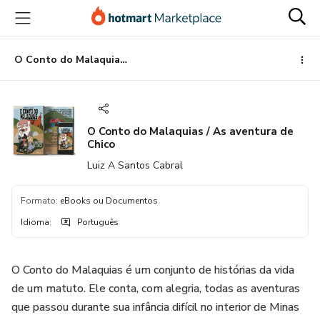
Ir
Ir
Ir
para
para
para
o
o
o
conteúdo
pagamento
rodapé
O Conto do Malaquias / As aventura de Chico
principal
O Conto do Malaquias / As aventura de
Chico
Luiz A Santos Cabral
Formato
:
eBooks ou Documentos
Idioma
:
Português
O Conto do Malaquias é um conjunto de histórias da vida
de um matuto. Ele conta, com alegria, todas as aventuras
que passou durante sua infância difícil no interior de Minas