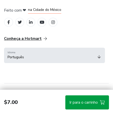
em Bogotá
em Amsterdam
em Madrid
na Cidade do México
Feito com
❤
em Belo Horizonte
Conheça a Hotmart
Idioma
Português
Central de ajuda
Termos
Privacidade
Cookies
$7.00
Ir para o carrinho
Hotmart — 2011-2026 © Todos os direitos reservados.