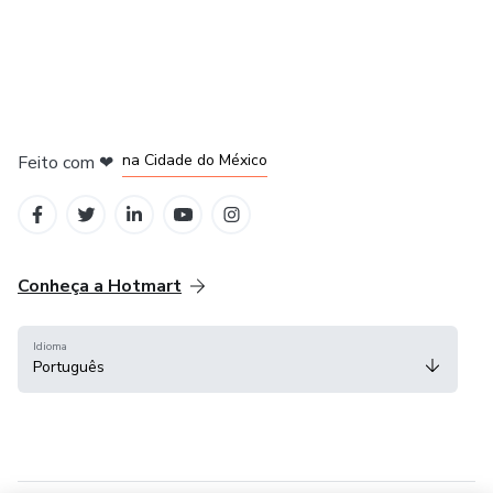
em Bogotá
em Amsterdam
em Madrid
na Cidade do México
Feito com
❤
em Belo Horizonte
Conheça a Hotmart
Idioma
Português