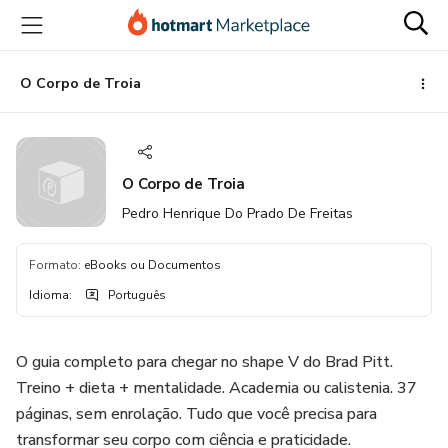
Ir
Ir
Ir
para
para
para
o
o
o
conteúdo
pagamento
rodapé
O Corpo de Troia
principal
O Corpo de Troia
Pedro Henrique Do Prado De Freitas
Formato
:
eBooks ou Documentos
Idioma
:
Português
O guia completo para chegar no shape V do Brad Pitt.
Treino + dieta + mentalidade. Academia ou calistenia. 37
páginas, sem enrolação. Tudo que você precisa para
transformar seu corpo com ciência e praticidade.