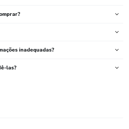
comprar?
rmações inadequadas?
ê-las?