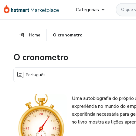
Ir
Ir
Ir
Categorias
para
para
para
o
o
o
conteúdo
pagamento
rodapé
Home
O cronometro
principal
O cronometro
Português
Uma autobiografia do próprio 
expreriência no mundo do emp
experiência necessária para g
no livro mostra as lições apr