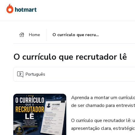
Ir
Ir
Ir
para
para
para
o
o
o
conteúdo
pagamento
rodapé
Home
O currículo que recrutador lê
principal
O currículo que recrutador lê
Português
Aprenda a montar um currículo
de ser chamado para entrevist
O currículo que recrutador lê:
apresentação clara, estratégic