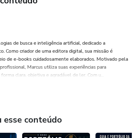
 conteúdo
ulo para cada vaga sem começar do zero.”
ias de busca e inteligência artificial, dedicado a
ndos. Seu currículo precisa convencer rápido.”
. Como criador de uma editora digital, sua missão é
or meio de e-books cuidadosamente elaborados. Motivado pela
ofissional, Marcus utiliza suas experiências para
rma clara, objetiva e agradável de ler. Com u...
ico em um currículo mais claro, estratégico e profissional.”
u esse conteúdo