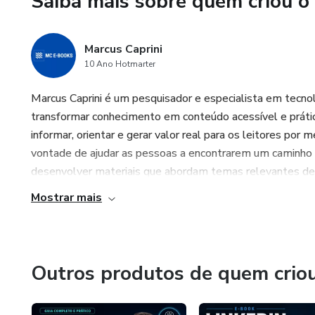
Saiba mais sobre quem criou o
O terceiro é aderência:
“Aprenda a adaptar seu curríc
Marcus Caprini
10 Ano Hotmarter
O quarto é decisão rápida:
Marcus Caprini é um pesquisador e especialista em tecnolog
“Recrutadores decidem em segu
transformar conhecimento em conteúdo acessível e prático
informar, orientar e gerar valor real para os leitores p
O quinto é estrutura:
vontade de ajudar as pessoas a encontrarem um caminho pr
desenvolver materiais que abordam temas relevantes de fo
“Transforme um currículo genér
Mostrar mais
Outros produtos de quem crio