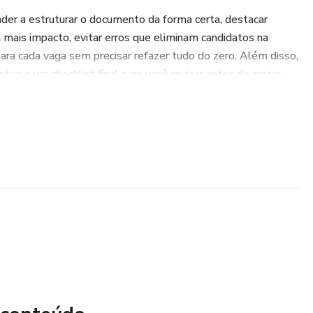
nder a estruturar o documento da forma certa, destacar
 mais impacto, evitar erros que eliminam candidatos na
para cada vaga sem precisar refazer tudo do zero. Além disso,
tos e um checklist final para você revisar antes de enviar.
ar a apresentação profissional e aumentar as chances de ser
ulo bem estruturado:
ndo antes da entrevista?”
as seu currículo mostra isso com força?”