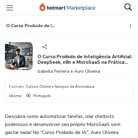
Ir
Ir
Ir
para
para
para
o
o
o
conteúdo
pagamento
rodapé
O Curso Proibido de Inteligência Artificial: DeepSeek, n8n e MicroSaaS na Prática (Ferramentas IA 100% Gratuitas)
principal
O Curso Proibido de Inteligência Artificial:
DeepSeek, n8n e MicroSaaS na Prática
(Ferramentas IA 100% Gratuitas)
Izabella Ferreira e Auro Oliveira
Formato
:
Cursos Online e Serviços de Assinatura
Idioma
:
Português
Descubra como automatizar tarefas, criar chatbots
poderosos e desenvolver seu próprio MicroSaaS sem
gastar nada! No "Curso Proibido de IA", Auro Oliveira