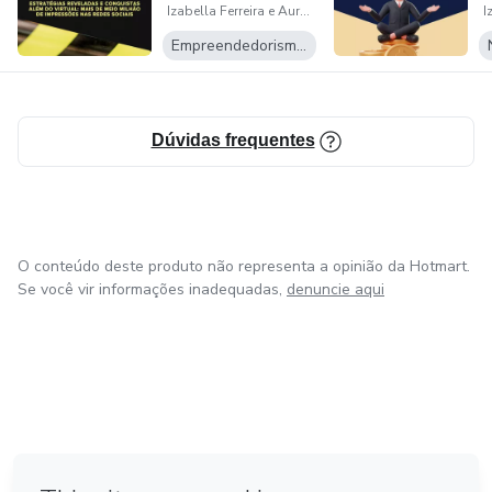
Izabella Ferreira e Auro Oliveira
Decifrad...
M
Empreendedorismo Digital
Dúvidas frequentes
O conteúdo deste produto não representa a opinião da Hotmart.
Se você vir informações inadequadas,
denuncie aqui
em Amsterdam
em Madrid