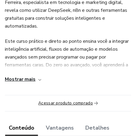
Ferreira, especialista em tecnologia e marketing digital,
revela como utilizar DeepSeek, n8n e outras ferramentas
gratuitas para construir soluções inteligentes e
automatizadas.
Este curso prático e direto ao ponto ensina você a integrar
inteligência artificial, fluxos de automação e modelos
avançados sem precisar programar ou pagar por
ferramentas caras. Do zero ao avançado, você aprenderá a
criar sistemas automatizados que geram eficiência,
Mostrar mais
produtividade e novas oportunidades de negócio.
Prepare-se para dominar o que poucos sabem e
Acessar produto comprado
desbloquear o potencial da IA de forma acessível e prática.
🚀
Conteúdo
Vantagens
Detalhes