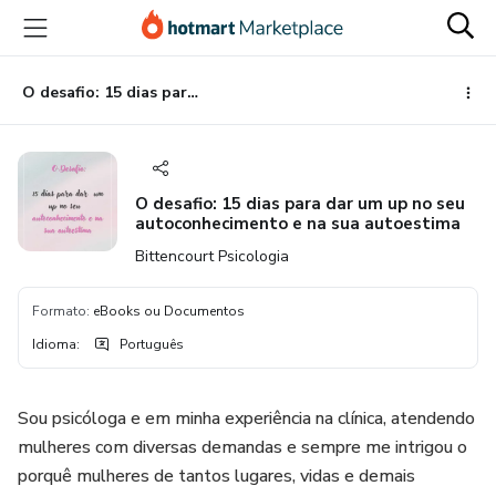
Ir
Ir
Ir
para
para
para
o
o
o
conteúdo
pagamento
rodapé
O desafio: 15 dias para dar um up no seu autoconhecimento e na sua autoestima
principal
O desafio: 15 dias para dar um up no seu
autoconhecimento e na sua autoestima
Bittencourt Psicologia
Formato
:
eBooks ou Documentos
Idioma
:
Português
Sou psicóloga e em minha experiência na clínica, atendendo
mulheres com diversas demandas e sempre me intrigou o
porquê mulheres de tantos lugares, vidas e demais