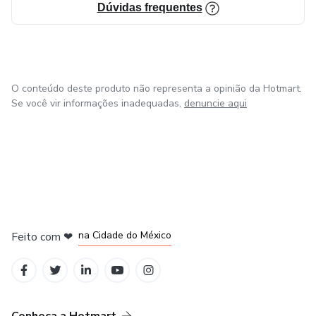
Dúvidas frequentes
O conteúdo deste produto não representa a opinião da Hotmart.
Se você vir informações inadequadas,
denuncie aqui
em Bogotá
em Amsterdam
em Madrid
na Cidade do México
Feito com
❤
em Belo Horizonte