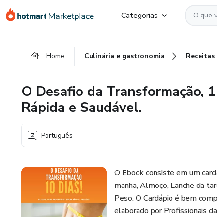
Ir
Ir
Ir
Categorias
para
para
para
o
o
o
conteúdo
pagamento
rodapé
Home
Culinária e gastronomia
Receitas
principal
O Desafio da Transformação, 
Rápida e Saudável.
Português
O Ebook consiste em um cardá
manha, Almoço, Lanche da tard
Peso. O Cardápio é bem compl
elaborado por Profissionais 