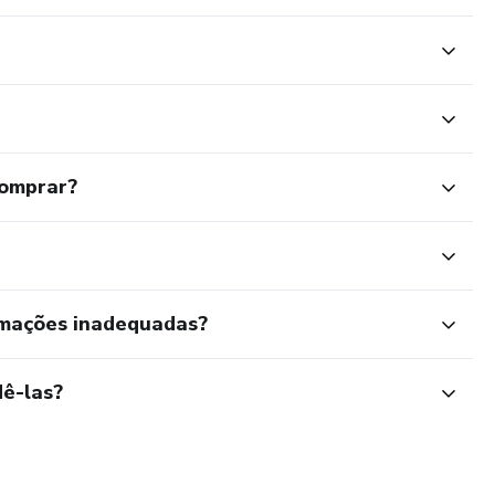
comprar?
rmações inadequadas?
ê-las?