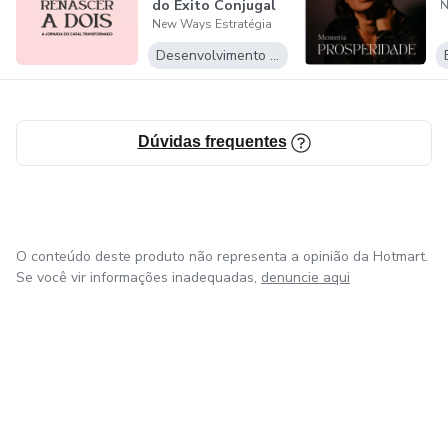
do Êxito Conjugal
N
New Ways Estratégia
Desenvolvimento Pessoal
Dúvidas frequentes
O conteúdo deste produto não representa a opinião da Hotmart.
Se você vir informações inadequadas,
denuncie aqui
em Bogotá
em Amsterdam
em Madrid