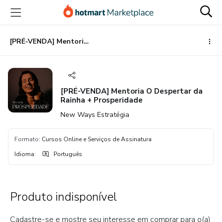
Ir
Ir
Ir
para
para
para
o
o
o
conteúdo
pagamento
rodapé
[PRÉ-VENDA] Mentoria O Despertar da Rainha + Prosperidade
principal
[PRÉ-VENDA] Mentoria O Despertar da
Rainha + Prosperidade
New Ways Estratégia
Formato
:
Cursos Online e Serviços de Assinatura
Idioma
:
Português
Produto indisponível
Cadastre-se e mostre seu interesse em comprar para o(a)