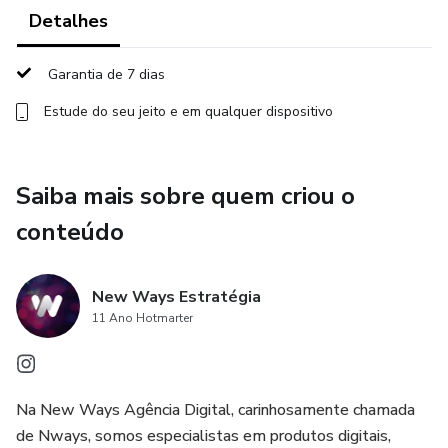
Detalhes
- Desenvolvendo seu poder pessoal
Garantia de 7 dias
- O negócio mais lucrativo do mundo: você!
Estude do seu jeito e em qualquer dispositivo
- Você nunca vai ficar rico alugando seu tempo
Saiba mais sobre quem criou o
conteúdo
New Ways Estratégia
11 Ano Hotmarter
Na New Ways Agência Digital, carinhosamente chamada
de Nways, somos especialistas em produtos digitais,