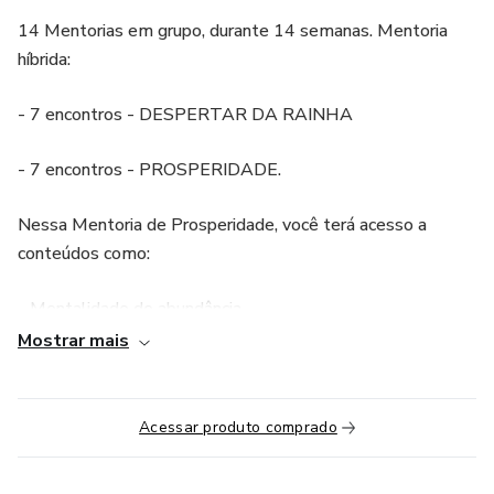
14 Mentorias em grupo, durante 14 semanas. Mentoria
híbrida:
- 7 encontros - DESPERTAR DA RAINHA
- 7 encontros - PROSPERIDADE.
Nessa Mentoria de Prosperidade, você terá acesso a
conteúdos como:
- Mentalidade de abundância
Mostrar mais
- Construa Riqueza
- Inteligência emocional no dia a dia
Acessar produto comprado
- Os passos para reformar sua vida