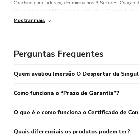
Coaching para Liderança Feminina nos 3 Setores, Criação 
Consultoria em T&D, Leadership Coaching, Qualidade de 
RH, HR Business Partner, Liderança de Network Profissio
Mostrar mais
Perguntas Frequentes
Quem avaliou Imersão O Despertar da Singul
Como funciona o “Prazo de Garantia”?
O que é e como funciona o Certificado de Con
Quais diferenciais os produtos podem ter?