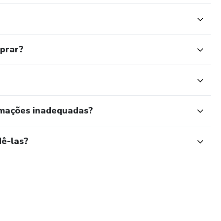
mprar?
rmações inadequadas?
ê-las?