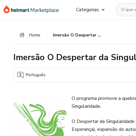
Ir
Ir
Ir
Categorias
para
para
para
o
o
o
conteúdo
pagamento
rodapé
Home
Imersão O Despertar da Singularidade
principal
Imersão O Despertar da Singu
Português
O programa promove a quebra
Singularidade.
O Despertar da Singularidade 
Esperança), expansão do auto