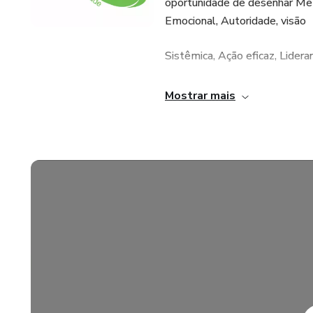
oportunidade de desenhar Met
Emocional, Autoridade, visão
Sistêmica, Ação eficaz, Lidera
Partindo das experiências pos
Mostrar mais
estimula o desenvolvimento 
a Liderança Feminina, novos 
Poder e o seu IMPACTO.