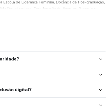
da Escola de Liderança Feminina, Docência de Pós-graduação,
Vida Organizacional, Coordenação de Eventos, Gerente de
nal.
aridade?
clusão digital?