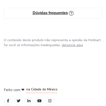
Dúvidas frequentes
O conteúdo deste produto não representa a opinião da Hotmart.
Se você vir informações inadequadas,
denuncie aqui
em Bogotá
em Amsterdam
em Madrid
na Cidade do México
Feito com
❤
em Belo Horizonte