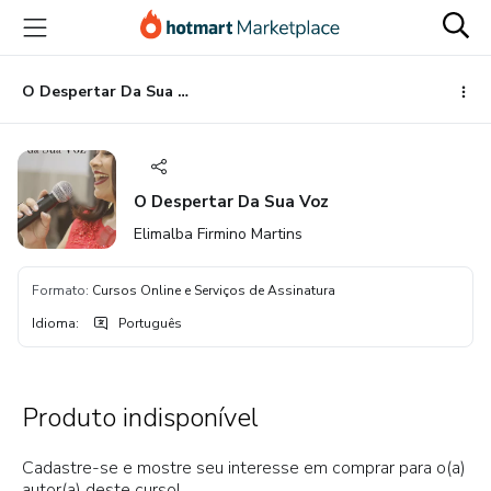
Ir
Ir
Ir
para
para
para
o
o
o
conteúdo
pagamento
rodapé
O Despertar Da Sua Voz
principal
O Despertar Da Sua Voz
Elimalba Firmino Martins
Formato
:
Cursos Online e Serviços de Assinatura
Idioma
:
Português
Produto indisponível
Cadastre-se e mostre seu interesse em comprar para o(a)
autor(a) deste curso!