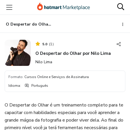
Ir
Ir
Ir
para
para
para
o
o
o
conteúdo
pagamento
rodapé
O Despertar do Olhar por Nilo Lima
principal
5.0
(
1
)
O Despertar do Olhar por Nilo Lima
Nilo Lima
Formato
:
Cursos Online e Serviços de Assinatura
Idioma
:
Português
O Despertar do Olhar é um treinamento completo para te
capacitar com habilidades especiais para você aprender a
grande mágoa da fotografia e poder viver dela. Ao final do
primeiro nível você ja terá ferramentas necessárias para