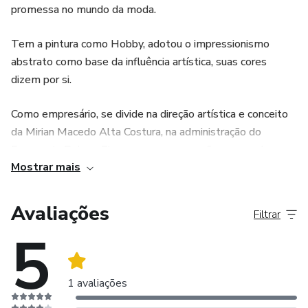
promessa no mundo da moda.
Tem a pintura como Hobby, adotou o impressionismo
abstrato como base da influência artística, suas cores
dizem por si.
Como empresário, se divide na direção artística e conceito
da Mirian Macedo Alta Costura, na administração do
Espaço de Beleza Elas e em sua expansão - a grande
Mostrar mais
novidade da cidade: um Espaço para Eles com um projeto
moderno para uma barbearia com bar. Proporcionando para
a beleza feminina e masculina, qualidade, exclusividade,
Avaliações
Filtrar
conforto e muita diversão!
5
Seu estúdio fotográfico e sua atuação no cenário
fotográfico em São Paulo e Rio de Janeiro, para fotografar
1 avaliações
celebridades do primeiro time da dramaturgia nacional,