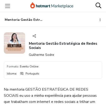
Ir
Ir
Ir
para
para
para
o
o
o
conteúdo
pagamento
rodapé
Mentoria Gestão Estratégica de Redes Sociais
principal
Mentoria Gestão Estratégica de Redes
Sociais
Guilherme Sodre
Formato
:
Evento Online
Idioma
:
Português
Na mentoria GESTÃO ESTRATÉGICA DE REDES
SOCIAIS eu uso a minha experiência para ajudar pessoas
que trabalham com internet e redes sociais a trilhar um