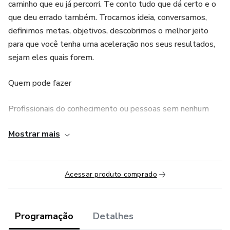
caminho que eu já percorri. Te conto tudo que dá certo e o
que deu errado também. Trocamos ideia, conversamos,
definimos metas, objetivos, descobrimos o melhor jeito
para que você tenha uma aceleração nos seus resultados,
sejam eles quais forem.
Quem pode fazer
Profissionais do conhecimento ou pessoas sem nenhum
conhecimento que como eu adoram compartilhar, ouvir,
Mostrar mais
falar e engajar. Se você está passando por algum dilema na
sua carreira, precisa organizar e otimizar processos, deseja
fazer a transição de CLT pra PJ, está com dificuldade de
Acessar produto comprado
prospectar clientes, ainda não encontrou o seu propósito
no trabalho, se acha “velha” demais para recomeçar ou está
completamente perdido no personagem nas suas redes
sociais. Vem que eu pego na sua mão e te apoio nessa
Programação
Detalhes
louca e linda jornada que chamamos de vida digital.