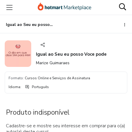
Ir
Ir
Ir
para
para
para
o
o
o
conteúdo
pagamento
rodapé
Igual ao Seu eu posso Voce pode
principal
Igual ao Seu eu posso Voce pode
Marize Guimaraes
Formato
:
Cursos Online e Serviços de Assinatura
Idioma
:
Português
Produto indisponível
Cadastre-se e mostre seu interesse em comprar para o(a)
autor(a) deste curso!