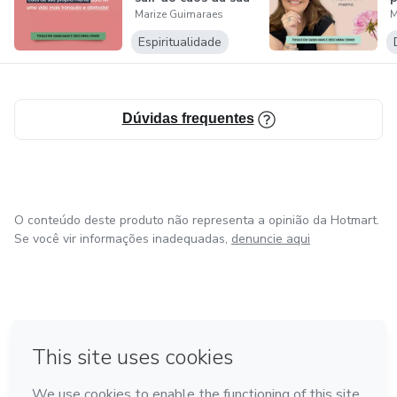
Marize Guimaraes
M
mente e t...
"
Espiritualidade
Dúvidas frequentes
O conteúdo deste produto não representa a opinião da Hotmart.
Se você vir informações inadequadas,
denuncie aqui
em Bogotá
em Amsterdam
em Madrid