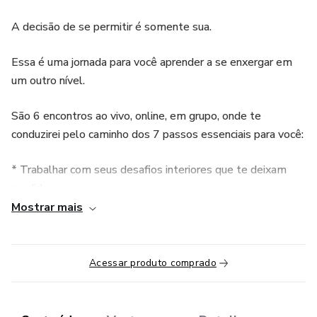
A decisão de se permitir é somente sua.
Essa é uma jornada para você aprender a se enxergar em
um outro nível.
São 6 encontros ao vivo, online, em grupo, onde te
conduzirei pelo caminho dos 7 passos essenciais para você:
* Trabalhar com seus desafios interiores que te deixam
perdida.
Mostrar mais
* Respeitar suas fases sem se culpar sempre.
* Calibrar suas expectativas de forma real.
Acessar produto comprado
* Criar anticorpos para estabelecer os limites dentro e fora
da sua vida (até onde as pessoas tem o direito de interferir