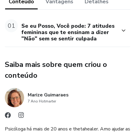
Conteúdo
Vantagens
Detalhes
na sua vida).
* Desbloquear as crenças que te impedem de ser a pessoa
01
Se eu Posso, Você pode: 7 atitudes
que você quer ser.
femininas que te ensinam a dizer
"Não" sem se sentir culpada
É um momento único e exclusivo em que a sua história e
sua força feminina irá te conduzir para realizar as mudanças
que você precisa realizar para te fortalecer sem te
Saiba mais sobre quem criou o
machucar.
conteúdo
Marize Guimaraes
7 Ano Hotmarter
Psicóloga há mais de 20 anos e thetahealer. Amo ajudar as