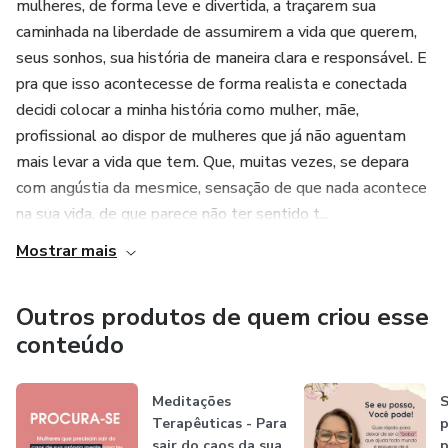
mulheres, de forma leve e divertida, a traçarem sua
caminhada na liberdade de assumirem a vida que querem,
seus sonhos, sua história de maneira clara e responsável. E
pra que isso acontecesse de forma realista e conectada
decidi colocar a minha história como mulher, mãe,
profissional ao dispor de mulheres que já não aguentam
mais levar a vida que tem. Que, muitas vezes, se depara
com angústia da mesmice, sensação de que nada acontece
na sua vida, de que parece não ter sentido t...
Mostrar mais
Outros produtos de quem criou esse
conteúdo
Meditações
S
Terapêuticas - Para
p
sair do caos da sua
p