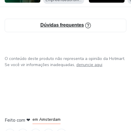
Dúvidas frequentes
O conteúdo deste produto não representa a opinião da Hotmart.
Se você vir informações inadequadas,
denuncie aqui
em Madrid
em Amsterdam
Feito com
❤
em Belo Horizonte
na Cidade do México
em Bogotá