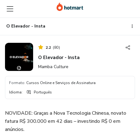
Ir
Ir
Ir
para
para
para
o
o
o
conteúdo
pagamento
rodapé
O Elevador - Insta
principal
2.2
(
80
)
O Elevador - Insta
Mamba Culture
Formato
:
Cursos Online e Serviços de Assinatura
Idioma
:
Português
NOVIDADE: Graças a Nova Tecnologia Chinesa, novato
fatura R$ 300.000 em 42 dias – investindo R$ 0 em
anúncios.