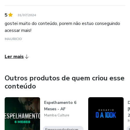
5
31/07/2024
gostei muito do conteúdo, porem não estuo conseguindo
acessar mais!
MAURICIO
Ler mais
Outros produtos de quem criou esse
conteúdo
Espelhamento 6
D
Meses - AF
[
2
Mamba Culture
M
Empreendedorismo Digital