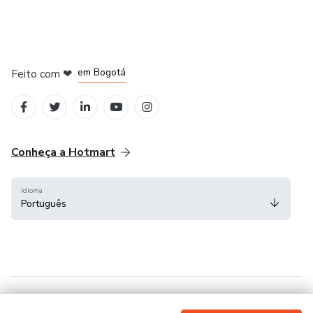
em Amsterdam
em Madrid
em Bogotá
Feito com
❤
em Belo Horizonte
na Cidade do México
Conheça a Hotmart
Idioma
Português