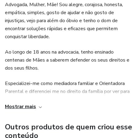
Advogada, Mulher, Mãe! Sou alegre, corajosa, honesta,
empática, simples, gosto de ajudar e não gosto de
injustiças, vejo para além do óbvio e tenho o dom de
encontrar soluções rápidas e eficazes que permitem
conquistar liberdade.
Ao longo de 18 anos na advocacia, tenho ensinado
centenas de Mães a saberem defender os seus direitos e
dos seus filhos.
Especializei-me como mediadora familiar e Orientadora
Parental e diferenciei me no direito da família por ver para
além do Direito!
Mostrar mais
Conhecendo as reais dificuldades das Mães em ultrapassar
as deficiências do sistema judicial por desconhecimento e
Outros produtos de quem criou esse
falta de preparação, desenvolvi um método único e
conteúdo