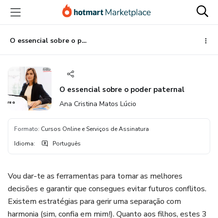
Ir
Ir
Ir
para
para
para
o
o
o
conteúdo
pagamento
rodapé
O essencial sobre o poder paternal
principal
O essencial sobre o poder paternal
Ana Cristina Matos Lúcio
Formato
:
Cursos Online e Serviços de Assinatura
Idioma
:
Português
Vou dar-te as ferramentas para tomar as melhores
decisões e garantir que consegues evitar futuros conflitos.
Existem estratégias para gerir uma separação com
harmonia (sim, confia em mim!). Quanto aos filhos, estes 3