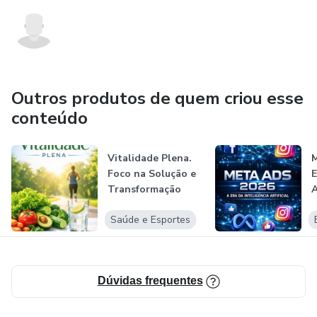
Outros produtos de quem criou esse
conteúdo
Vitalidade Plena.
M
Foco na Solução e
E
Transformação
A
Saúde e Esportes
Dúvidas frequentes