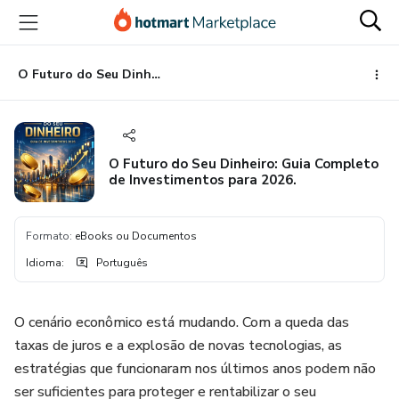
Ir
Ir
Ir
para
para
para
o
o
o
conteúdo
pagamento
rodapé
O Futuro do Seu Dinheiro: Guia Completo de Investimentos para 2026.
principal
O Futuro do Seu Dinheiro: Guia Completo
de Investimentos para 2026.
Formato
:
eBooks ou Documentos
Idioma
:
Português
O cenário econômico está mudando. Com a queda das
taxas de juros e a explosão de novas tecnologias, as
estratégias que funcionaram nos últimos anos podem não
ser suficientes para proteger e rentabilizar o seu