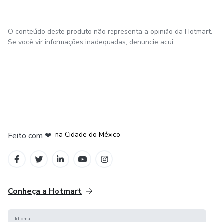
O conteúdo deste produto não representa a opinião da Hotmart.
Se você vir informações inadequadas,
denuncie aqui
em Bogotá
em Amsterdam
em Madrid
na Cidade do México
Feito com
❤
em Belo Horizonte
Conheça a Hotmart
Idioma