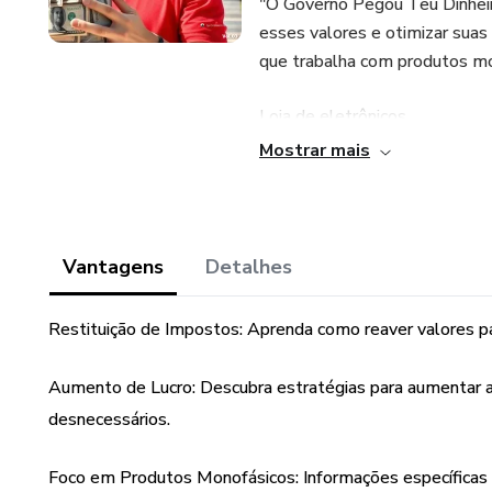
"O Governo Pegou Teu Dinheiro.
esses valores e otimizar sua
que trabalha com produtos mo
Loja de eletrônicos
Mostrar mais
Comércio de roupas e acessór
Distribuidoras de alimentos e
Vantagens
Detalhes
Fabricantes de produtos quím
Restituição de Impostos: Aprenda como reaver valores p
Postos de gasolina
Aumento de Lucro: Descubra estratégias para aumentar a 
Este eBook revelador é volta
desnecessários.
Se você não se encaixa nesse 
para você.
Foco em Produtos Monofásicos: Informações específicas