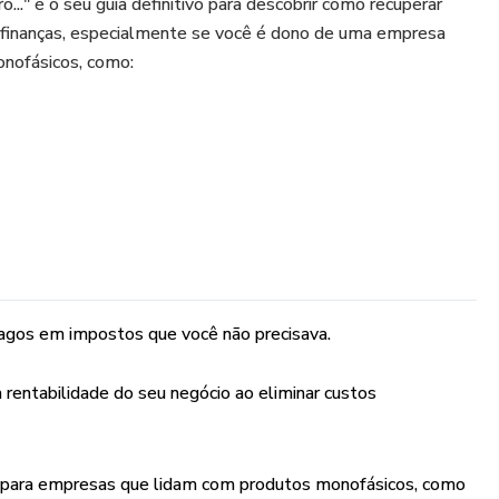
.." é o seu guia definitivo para descobrir como recuperar
s finanças, especialmente se você é dono de uma empresa
nofásicos, como:
ios
 bebidas
icos
agos em impostos que você não precisava.
rentabilidade do seu negócio ao eliminar custos
do para empresários que lidam com esses tipos de produtos.
perfil, pode ser que este material não seja o mais adequado
 para empresas que lidam com produtos monofásicos, como