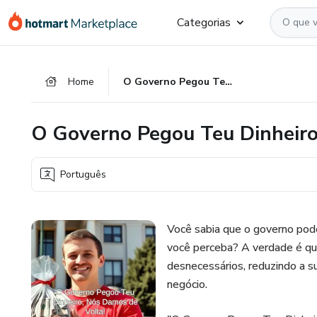
Ir
Ir
Ir
Categorias
para
para
para
o
o
o
conteúdo
pagamento
rodapé
Home
O Governo Pegou Teu Dinheiro, Nós damos de volta!
principal
O Governo Pegou Teu Dinheiro
Português
Você sabia que o governo pode
você perceba? A verdade é q
desnecessários, reduzindo a s
negócio.