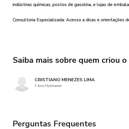
Com apenas 8 páginas de conte
indústrias químicas, postos de gasolina, e lojas de embal
Desmistificar o sistema tribu
Consultoria Especializada: Acesso a dicas e orientações de
identifique oportunidades de 
perdendo.
Liberar seu potencial de lucro
patrimônio e descubra como re
Saiba mais sobre quem criou o
Transformar sua realidade fina
livrar da pressão financeira 
CRISTIANO MENEZES LIMA
segurança.
7 Ano Hotmarter
Não fique à mercê do governo!
direito e comece a investir n
Adquira agora o seu exemplar 
Perguntas Frequentes
rumo à liberdade financeira!