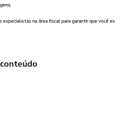
údo direto e valioso, você aprenderá:
agens.
tário: Entenda como funciona a cobrança de impostos e
 especialistas na área fiscal para garantir que você es
recuperação de valores que você nem sabia que estava
: Aprenda a evitar armadilhas fiscais que corroem seu
investir esses recursos em seu próprio negócio.
 conteúdo
nceira: Conheça estratégias práticas e eficientes para se
que afeta sua empresa, permitindo que você cresça com
 Desperte para a possibilidade de recuperar o que é seu por
o que realmente importa: o crescimento do seu negócio.
de "O Governo Pegou Teu Dinheiro..." e comece a jornada