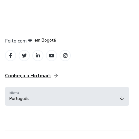
em Amsterdam
em Madrid
em Bogotá
Feito com
❤
em Belo Horizonte
na Cidade do México
Conheça a Hotmart
Idioma
Português