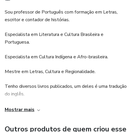
Sou professor de Português com formação em Letras,
escritor e contador de histórias.
Especialista em Literatura e Cultura Brasileira e
Portuguesa.
Especialista em Cultura Indígena e Afro-brasileira.
Mestre em Letras, Cultura e Regionalidade.
Tenho diversos livros publicados, um deles é uma tradução
do inglês.
Também sou produtor de conteúdo digital em quatro
Mostrar mais
plataformas (sites e blogs), sendo que em uma delas eu
faço postagens de traduções de artigos sobre contadores
Outros produtos de quem criou esse
e contação de histórias.