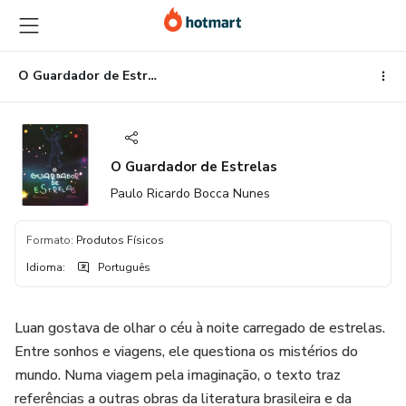
Ir
Ir
Ir
para
para
para
o
o
o
conteúdo
pagamento
rodapé
O Guardador de Estrelas
principal
O Guardador de Estrelas
Paulo Ricardo Bocca Nunes
Formato
:
Produtos Físicos
Idioma
:
Português
Luan gostava de olhar o céu à noite carregado de estrelas.
Entre sonhos e viagens, ele questiona os mistérios do
mundo. Numa viagem pela imaginação, o texto traz
referências a outras obras da literatura brasileira e da