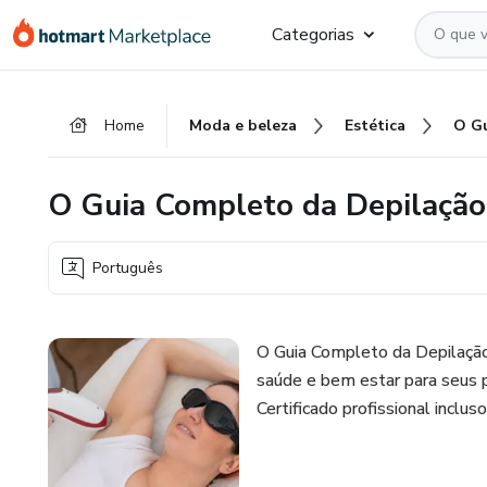
Ir
Ir
Ir
Categorias
para
para
para
o
o
o
conteúdo
pagamento
rodapé
Home
Moda e beleza
Estética
principal
O Guia Completo da Depilação
Português
O Guia Completo da Depilação
saúde e bem estar para seus pa
Certificado profissional incluso