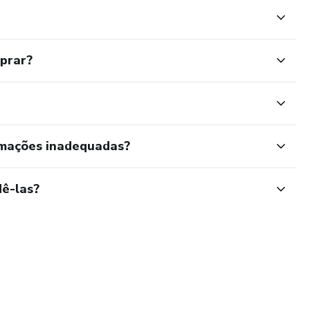
mprar?
rmações inadequadas?
ê-las?