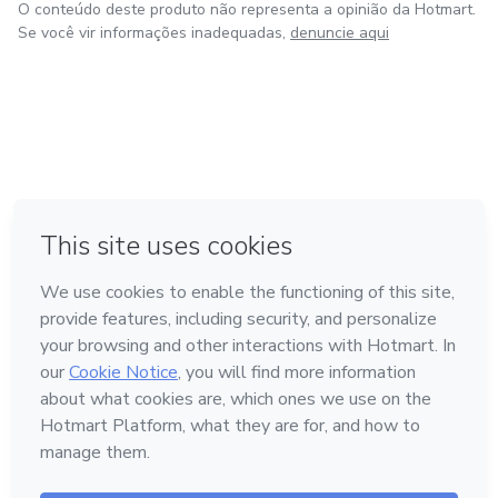
O conteúdo deste produto não representa a opinião da Hotmart.
Se você vir informações inadequadas,
denuncie aqui
em Amsterdam
em Madrid
em Bogotá
Feito com
❤
em Belo Horizonte
na Cidade do México
Conheça a Hotmart
Idioma
Português