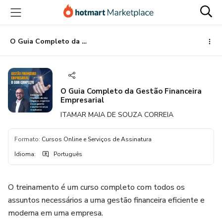
Ir
Ir
Ir
para
para
para
o
o
o
conteúdo
pagamento
rodapé
O Guia Completo da Gestão Financeira Empresarial
principal
O Guia Completo da Gestão Financeira
Empresarial
ITAMAR MAIA DE SOUZA CORREIA
Formato
:
Cursos Online e Serviços de Assinatura
Idioma
:
Português
O treinamento é um curso completo com todos os
assuntos necessários a uma gestão financeira eficiente e
moderna em uma empresa.