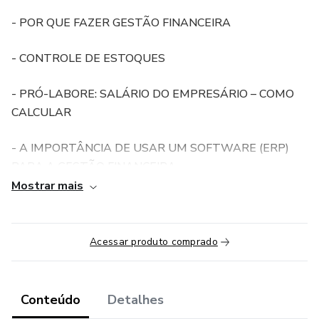
- POR QUE FAZER GESTÃO FINANCEIRA
- CONTROLE DE ESTOQUES
- PRÓ-LABORE: SALÁRIO DO EMPRESÁRIO – COMO
CALCULAR
- A IMPORTÂNCIA DE USAR UM SOFTWARE (ERP)
PARA A GESTÃO FINANCEIRA
Mostrar mais
- CAPITAL DE GIRO
- CUSTO/DESPESA – CUSTO FIXO/VARIÁVEL
Acessar produto comprado
- FLUXO DE CAIXA
Conteúdo
Detalhes
- DRE