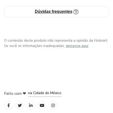
Dúvidas frequentes
O conteúdo deste produto não representa a opinião da Hotmart.
Se você vir informações inadequadas,
denuncie aqui
em Bogotá
em Amsterdam
em Madrid
na Cidade do México
Feito com
❤
em Belo Horizonte