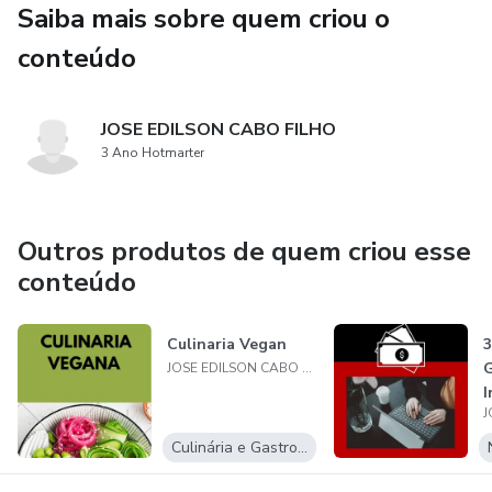
Saiba mais sobre quem criou o
Embora a análise de candlesticks não seja uma técnica
conteúdo
infalível para prever o comportamento do mercado
financeiro, ela pode ser uma ferramenta útil para orientar
JOSE EDILSON CABO FILHO
as decisões de investimento e ajudar os investidores a
3 Ano Hotmarter
tomar decisões mais informadas e fundamentadas.
Outros produtos de quem criou esse
conteúdo
Culinaria Vegan
3
G
JOSE EDILSON CABO FILHO
I
Culinária e Gastronomia