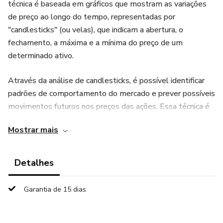
técnica é baseada em gráficos que mostram as variações
de preço ao longo do tempo, representadas por
"candlesticks" (ou velas), que indicam a abertura, o
fechamento, a máxima e a mínima do preço de um
determinado ativo.
Através da análise de candlesticks, é possível identificar
padrões de comportamento do mercado e prever possíveis
movimentos futuros nos preços das ações. Essa técnica é
amplamente utilizada por investidores e traders para
Mostrar mais
tomada de decisão em relação a compra ou venda de
ativos financeiros.
Detalhes
Alguns dos padrões mais comuns de candlesticks incluem
"martelo", "enforcado", "engolfo de alta" e "engolfo de
Garantia de 15 dias
baixa". Cada um desses padrões pode indicar um possível
movimento de alta ou de baixa no preço das ações,
dependendo do contexto em que ocorrem.