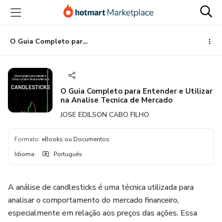
Ir
Ir
Ir
para
para
para
o
o
o
conteúdo
pagamento
rodapé
O Guia Completo para Entender e Utilizar na Analise Tecnica de Mercado
principal
O Guia Completo para Entender e Utilizar
na Analise Tecnica de Mercado
JOSE EDILSON CABO FILHO
Formato
:
eBooks ou Documentos
Idioma
:
Português
A análise de candlesticks é uma técnica utilizada para
analisar o comportamento do mercado financeiro,
especialmente em relação aos preços das ações. Essa