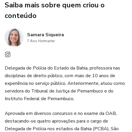
Saiba mais sobre quem criou o
em mentorias e consultorias, além de reunir os métodos
que utilizei nas minhas próprias aprovações em concursos
conteúdo
públicos.
Samara Siqueira
📍Este roteiro é especialmente pensado para quem, no
7 Ano Hotmarter
momento, não pode investir em uma mentoria ou
consultoria personalizada, mas precisa de um guia claro e
eficiente para direcionar os estudos. Foi criado com o
objetivo de contribuir para a sua jornada rumo à aprovação
Delegada de Polícia do Estado da Bahia, professora nas
e, sem dúvida, será um recurso valioso.
disciplinas de direito público, com mais de 10 anos de
experiência no serviço público. Anteriormente, atuou como
servidora do Tribunal de Justiça de Pernambuco e do
Instituto Federal de Pernambuco.
Aprovada em diversos concursos e no exame da OAB,
destacando-se quatro aprovações para o cargo de
Delegada de Polícia nos estados da Bahia (PCBA), São