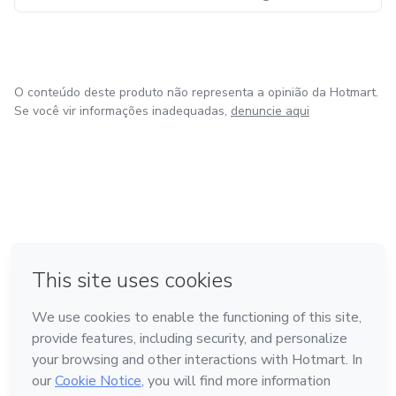
O conteúdo deste produto não representa a opinião da Hotmart.
Se você vir informações inadequadas,
denuncie aqui
em Bogotá
em Amsterdam
em Madrid
na Cidade do México
Feito com
❤
em Belo Horizonte
Conheça a Hotmart