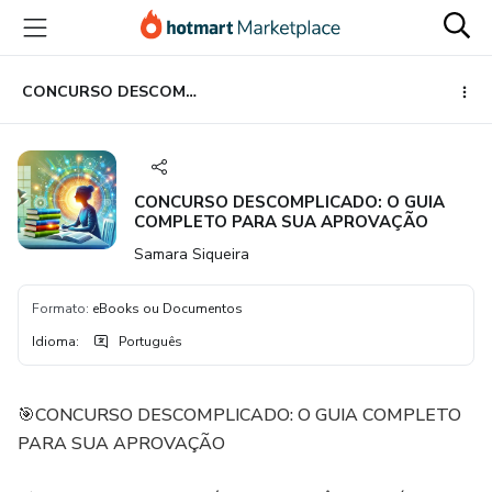
Ir
Ir
Ir
para
para
para
o
o
o
conteúdo
pagamento
rodapé
CONCURSO DESCOMPLICADO: O GUIA COMPLETO PARA SUA APROVAÇÃO
principal
CONCURSO DESCOMPLICADO: O GUIA
COMPLETO PARA SUA APROVAÇÃO
Samara Siqueira
Formato
:
eBooks ou Documentos
Idioma
:
Português
🎯CONCURSO DESCOMPLICADO: O GUIA COMPLETO
PARA SUA APROVAÇÃO