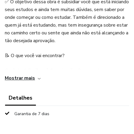
✅ O objetivo dessa obra é subsidiar você que está iniciando
seus estudos e ainda tem muitas dúvidas, sem saber por
onde começar ou como estudar. Também é direcionado a
quem já está estudando, mas tem insegurança sobre estar
no caminho certo ou sente que ainda não está alcançando a
tão desejada aprovação.
📝 O que você vai encontrar?
Capítulo 1 Do Zero à Organização: Começando a
Mostrar mais
Jornada................................................6
Capítulo 2 Do Esforço ao Resultado: Estudando com
Detalhes
Estratégia ....................................16
Garantia de 7 dias
👊🏻 material foi desenvolvido de forma direta e objetiva,
abordando as principais dúvidas dos estudantes. Ele é fruto
de questões frequentemente levantadas por meus alunos