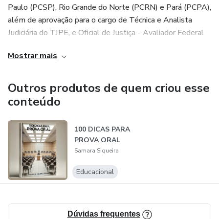
Paulo (PCSP), Rio Grande do Norte (PCRN) e Pará (PCPA),
além de aprovação para o cargo de Técnica e Analista
Judiciária do TJPE, e Oficial de Justiça - Avaliador Federal
do TRF 5ª Região. Graduada em Direito pelo Centro
Mostrar mais
Universitário do Vale do Ipojuca - UNIFAVIP, possui
especialização em Direito Público com ênfase em Gestão
Pública pela Faculdade de Direito Prof. Damásio de Jesus.
Outros produtos de quem criou esse
Colabora com a Escola Nacional de Administração Pública.
conteúdo
Produtora de conteúdo digital no Instagram:
100 DICAS PARA
@provaoralemfoco
PROVA ORAL
Samara Siqueira
Mentora no @granxperts
Educacional
Dúvidas frequentes