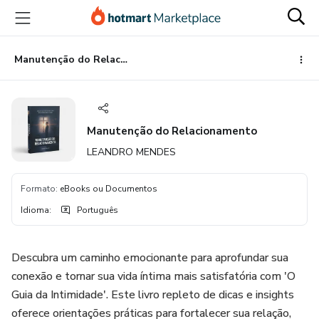
Ir
Ir
Ir
para
para
para
o
o
o
conteúdo
pagamento
rodapé
Manutenção do Relacionamento
principal
Manutenção do Relacionamento
LEANDRO MENDES
Formato
:
eBooks ou Documentos
Idioma
:
Português
Descubra um caminho emocionante para aprofundar sua
conexão e tornar sua vida íntima mais satisfatória com 'O
Guia da Intimidade'. Este livro repleto de dicas e insights
oferece orientações práticas para fortalecer sua relação,