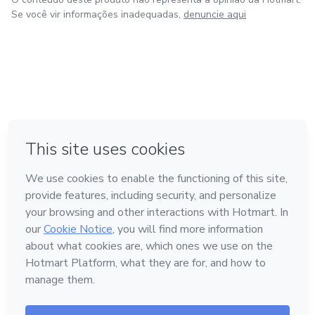
Se você vir informações inadequadas,
denuncie aqui
em Amsterdam
em Madrid
em Bogotá
Feito com
❤
em Belo Horizonte
na Cidade do México
Conheça a Hotmart
Idioma
Português