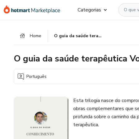
Ir
Ir
Ir
Categorias
para
para
para
o
o
o
conteúdo
pagamento
rodapé
Home
O guia da saúde terapêutica Volume II
principal
O guia da saúde terapêutica Vo
Português
Esta trilogia nasce do comprom
obras complementares que se 
profunda sobre o caminho da p
terapêutica.