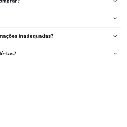
comprar?
rmações inadequadas?
ê-las?