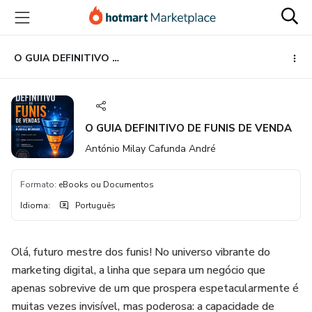
Ir
Ir
Ir
para
para
para
o
o
o
conteúdo
pagamento
rodapé
O GUIA DEFINITIVO DE FUNIS DE VENDA
principal
O GUIA DEFINITIVO DE FUNIS DE VENDA
António Milay Cafunda André
Formato
:
eBooks ou Documentos
Idioma
:
Português
Olá, futuro mestre dos funis! No universo vibrante do
marketing digital, a linha que separa um negócio que
apenas sobrevive de um que prospera espetacularmente é
muitas vezes invisível, mas poderosa: a capacidade de