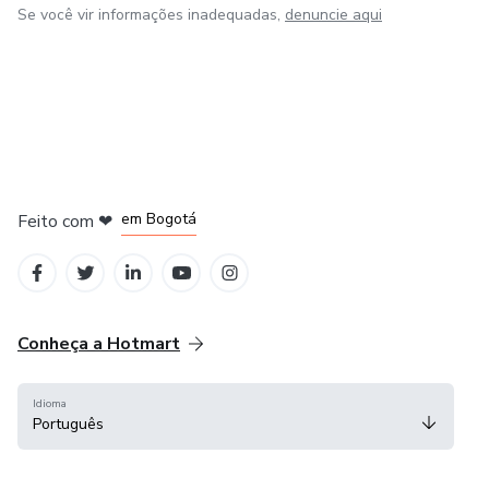
Se você vir informações inadequadas,
denuncie aqui
em Amsterdam
em Madrid
em Bogotá
Feito com
❤
em Belo Horizonte
na Cidade do México
Conheça a Hotmart
Idioma
Português