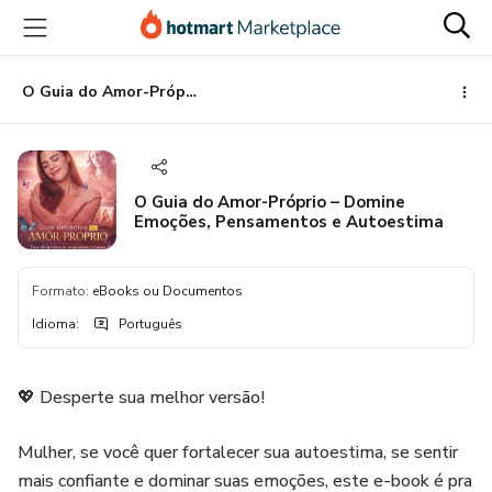
Ir
Ir
Ir
para
para
para
o
o
o
conteúdo
pagamento
rodapé
O Guia do Amor-Próprio – Domine Emoções, Pensamentos e Autoestima
principal
O Guia do Amor-Próprio – Domine
Emoções, Pensamentos e Autoestima
Formato
:
eBooks ou Documentos
Idioma
:
Português
💖 Desperte sua melhor versão!
Mulher, se você quer fortalecer sua autoestima, se sentir
mais confiante e dominar suas emoções, este e-book é pra