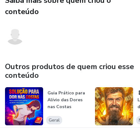
Saiba mais sobre quem criou o
💡 OS SEGREDOS DA AUTOPAIXÃO
conteúdo
💎 Entrega digital imediata – comece hoje e transforme
sua vida!
Outros produtos de quem criou esse
conteúdo
Guia Prático para

Alívio das Dores
L
nas Costas
d
Q
Geral