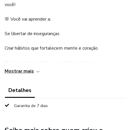
você!
🌸 Você vai aprender a:
Se libertar de inseguranças
Criar hábitos que fortalecem mente e coração
Dominar pensamentos e emoções negativas
Mostrar mais
Construir amor-próprio real e duradouro
Detalhes
✨ Bônus exclusivos:
🛡️ DICAS PARA AUMENTAR SUA AUTOESTIMA
Garantia de 7 dias
⏱️ DICAS PARA DOMINAR SUAS EMOÇÕES