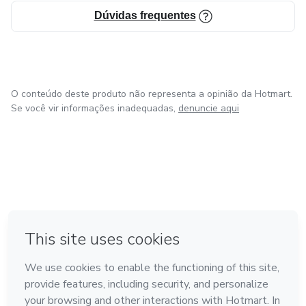
Dúvidas frequentes
O conteúdo deste produto não representa a opinião da Hotmart.
Se você vir informações inadequadas,
denuncie aqui
em Amsterdam
em Madrid
em Bogotá
Feito com
❤
em Belo Horizonte
na Cidade do México