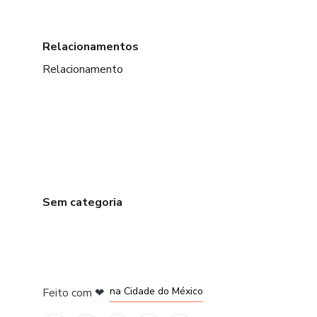
Relacionamentos
Relacionamento
Sem categoria
em Bogotá
em Amsterdam
em Madrid
na Cidade do México
Feito com
❤
em Belo Horizonte