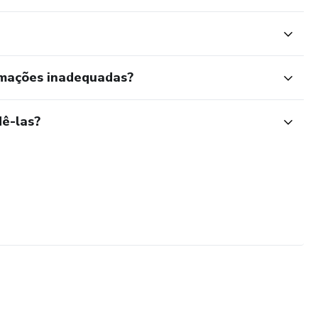
rmações inadequadas?
ê-las?