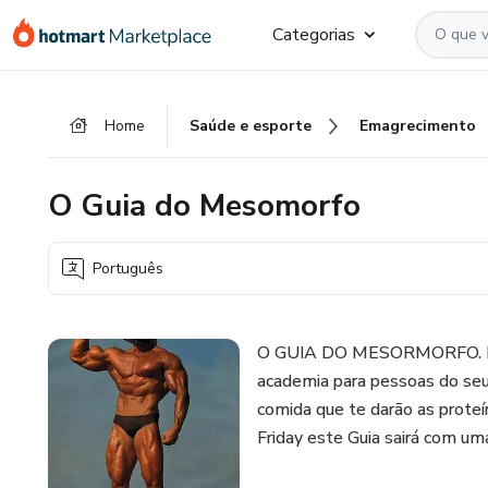
Ir
Ir
Ir
Categorias
para
para
para
o
o
o
conteúdo
pagamento
rodapé
Home
Saúde e esporte
Emagrecimento
principal
O Guia do Mesomorfo
Português
O GUIA DO MESORMORFO. Nest
academia para pessoas do se
comida que te darão as proteí
Friday este Guia sairá com u