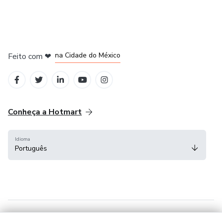
em Bogotá
em Amsterdam
em Madrid
na Cidade do México
Feito com
❤
em Belo Horizonte
Conheça a Hotmart
Idioma
Português