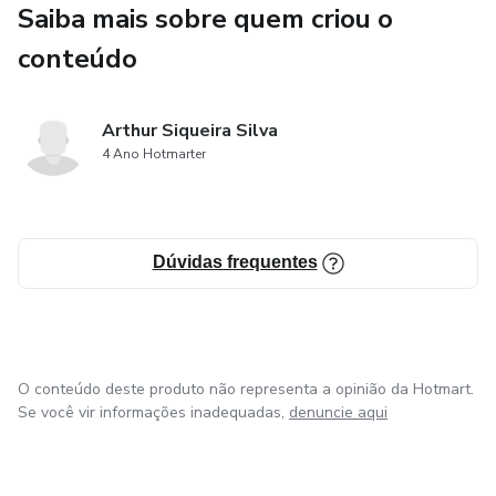
Saiba mais sobre quem criou o
experiente que procura aprimorar suas habilidades, este
conteúdo
manual é indispensável para qualquer pessoa que deseje
construir um futuro financeiro sólido.
Arthur Siqueira Silva
Adquira agora "O Guia Essencial de Investimentos" e
4 Ano Hotmarter
comece sua jornada rumo à prosperidade financeira hoje
mesmo!
Dúvidas frequentes
O conteúdo deste produto não representa a opinião da Hotmart.
Se você vir informações inadequadas,
denuncie aqui