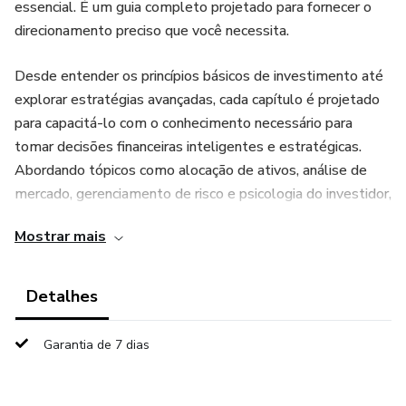
essencial. É um guia completo projetado para fornecer o
direcionamento preciso que você necessita.
Desde entender os princípios básicos de investimento até
explorar estratégias avançadas, cada capítulo é projetado
para capacitá-lo com o conhecimento necessário para
tomar decisões financeiras inteligentes e estratégicas.
Abordando tópicos como alocação de ativos, análise de
mercado, gerenciamento de risco e psicologia do investidor,
você descobrirá como criar uma estratégia de investimento
Mostrar mais
personalizada que se adapte aos seus objetivos financeiros
e tolerância ao risco.
Detalhes
Com exemplos práticos, dicas acionáveis e conselhos de
especialistas, "O Guia Essencial de Investimentos" oferece
Garantia de 7 dias
uma abordagem holística para investir com confiança e
sucesso. Se você é um investidor iniciante que busca
entender os conceitos básicos ou um profissional