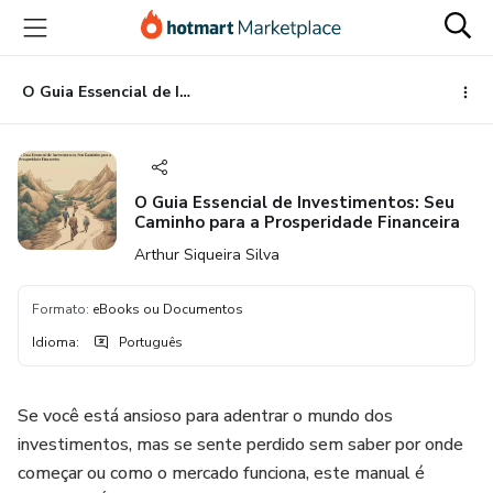
Ir
Ir
Ir
para
para
para
o
o
o
conteúdo
pagamento
rodapé
O Guia Essencial de Investimentos: Seu Caminho para a Prosperidade Financeira
principal
O Guia Essencial de Investimentos: Seu
Caminho para a Prosperidade Financeira
Arthur Siqueira Silva
Formato
:
eBooks ou Documentos
Idioma
:
Português
Se você está ansioso para adentrar o mundo dos
investimentos, mas se sente perdido sem saber por onde
começar ou como o mercado funciona, este manual é