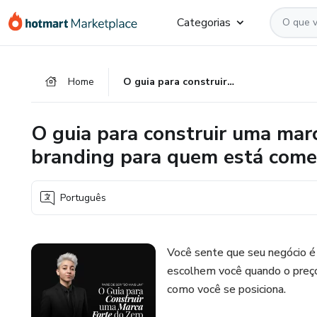
Ir
Ir
Ir
Categorias
para
para
para
o
o
o
conteúdo
pagamento
rodapé
Home
O guia para construir uma marca forte do zero: Estratégias de branding para quem está começando agora.
principal
O guia para construir uma marc
branding para quem está come
Português
Você sente que seu negócio é
escolhem você quando o preço
como você se posiciona.