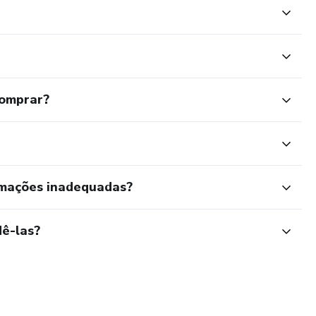
comprar?
rmações inadequadas?
ê-las?