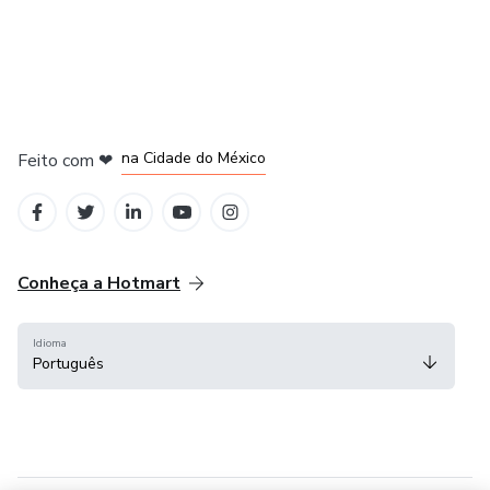
em Bogotá
em Amsterdam
em Madrid
na Cidade do México
Feito com
❤
em Belo Horizonte
Conheça a Hotmart
Idioma
Português