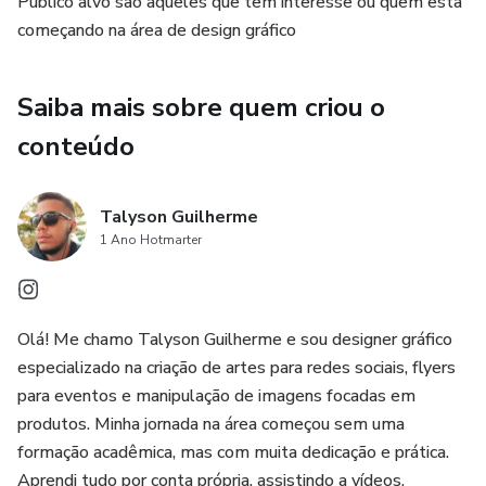
Público alvo são aqueles que tem interesse ou quem esta
Não é um curso, mas é o ponto de partida ideal pra quem
começando na área de design gráfico
quer sair do zero com segurança, clareza e direção certa.
Saiba mais sobre quem criou o
Se você quer começar no design do jeito certo, esse guia é
pra você.
conteúdo
Talyson Guilherme
1 Ano Hotmarter
Olá! Me chamo Talyson Guilherme e sou designer gráfico
especializado na criação de artes para redes sociais, flyers
para eventos e manipulação de imagens focadas em
produtos. Minha jornada na área começou sem uma
formação acadêmica, mas com muita dedicação e prática.
Aprendi tudo por conta própria, assistindo a vídeos,