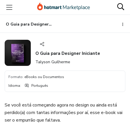
Ir
Ir
Ir
para
para
para
o
o
o
conteúdo
pagamento
rodapé
O Guia para Designer Iniciante
principal
O Guia para Designer Iniciante
Talyson Guilherme
Formato
:
eBooks ou Documentos
Idioma
:
Português
Se você está começando agora no design ou ainda está
perdido(a) com tantas informações por aí, esse e-book vai
ser o empurrão que faltava.