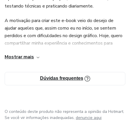
testando técnicas e praticando diariamente.
A motivação para criar este e-book veio do desejo de
ajudar aqueles que, assim como eu no início, se sentem
perdidos e com dificuldades no design gráfico. Hoje, quero
compartilhar minha experiência e conhecimentos para
facilitar o aprendizado e o aperfeiçoamento de quem está
Mostrar mais
começando. Se você está nessa fase, pode contar comigo
para te guiar nessa jornada!
Dúvidas frequentes
O conteúdo deste produto não representa a opinião da Hotmart.
Se você vir informações inadequadas,
denuncie aqui