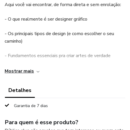
Aqui você vai encontrar, de forma direta e sem enrolação:
- O que realmente é ser designer gráfico
- Os principais tipos de design (e como escolher o seu
caminho)
- Fundamentos essenciais pra criar artes de verdade
- Ferramentas, dicas, erros pra evitar e boas práticas pra se
Mostrar mais
destacar
Detalhes
- E claro, orientações pra entrar no mercado com confiança
Garantia de 7 dias
Nada de teoria solta ou papo complicado esse guia é
prático, objetivo e feito pra quem quer aprender e aplicar
Para quem é esse produto?
de verdade.