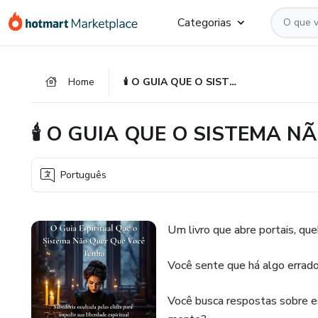
Ir
Ir
Ir
Categorias
para
para
para
o
o
o
conteúdo
pagamento
rodapé
Home
🕯️ O GUIA QUE O SISTEMA NÃO QUER QUE VOCÊ TENHA 🕯️
principal
🕯️ O GUIA QUE O SISTEMA N
Português
Um livro que abre portais, que
Você sente que há algo errad
Você busca respostas sobre es