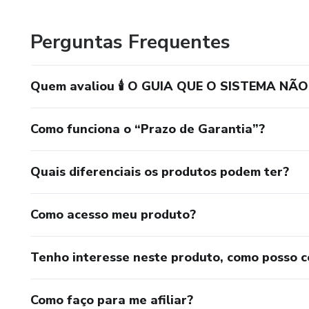
🎯 O Sistema quer te manter 
Perguntas Frequentes
Esse guia acende a sua luz.
Você vai entender por que te 
Quem avaliou 🕯️ O GUIA QUE O SISTEMA NÃO
como sair da roda do controle
⸻
Como funciona o “Prazo de Garantia”?
⚡ ADQUIRA AGORA e desbloque
Quais diferenciais os produtos podem ter?
📲 Acesso instantâneo, leitura
Como acesso meu produto?
🧿 O despertar começa com um
Tenho interesse neste produto, como posso 
Como faço para me afiliar?