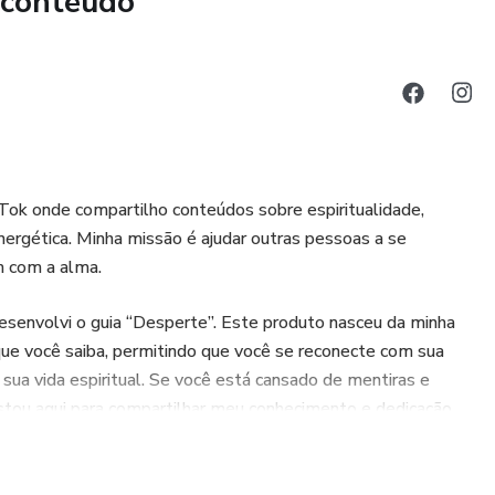
 conteúdo
se desconectar da matrix e reconectar com sua essência
k Tok onde compartilho conteúdos sobre espiritualidade,
 esse mundo manipulado
nergética. Minha missão é ajudar outras pessoas a se
m com a alma.
ar a verdade por trás do véu
 desenvolvi o guia “Desperte”. Este produto nasceu da minha
 consciência elevada e conexão com o divino
ue você saiba, permitindo que você se reconecte com sua
sua vida espiritual. Se você está cansado de mentiras e
r de vez e assumir seu poder
Estou aqui para compartilhar meu conhecimento e dedicação,
 referência em sua própria jornada de autodescoberta.