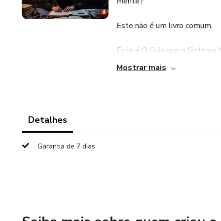
mente?
Este não é um livro comum.
Este é O Guia que o Sistema 
Mostrar mais
🚨 ATENÇÃO: Esse conteúdo po
⸻
Detalhes
📖 O que você vai encontrar ne
Garantia de 7 dias
✨ Revelações sobre como o si
escolhas
✨ Chaves de libertação espiri
✨ Códigos sagrados, simbolog