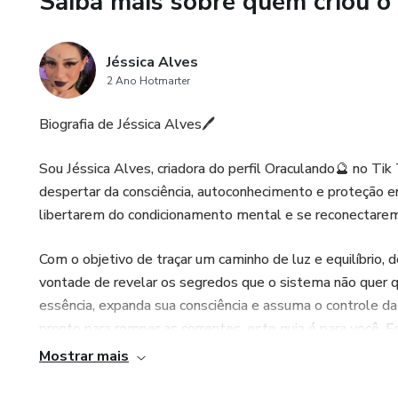
Saiba mais sobre quem criou o
✨ Um mapa prático para você 
divina
Jéssica Alves
2 Ano Hotmarter
⸻
Biografia de Jéssica Alves🖊️
🔥 Este livro é pra você que:
Sou Jéssica Alves, criadora do perfil Oraculando🔮 no Ti
🔺 Sente que não pertence a
despertar da consciência, autoconhecimento e proteção e
libertarem do condicionamento mental e se reconectare
🔺 Quer sair da ilusão e acess
Com o objetivo de traçar um caminho de luz e equilíbrio,
🔺 Busca liberdade espiritual,
vontade de revelar os segredos que o sistema não quer q
essência, expanda sua consciência e assuma o controle da 
🔺 Está pronto(a) para acorda
pronto para romper as correntes, este guia é para você. 
ajudando você a alcançar seus objetivos e a se tornar uma
Mostrar mais
⸻