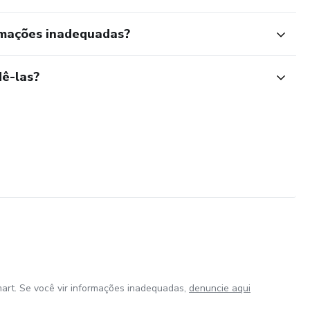
rmações inadequadas?
ê-las?
art. Se você vir informações inadequadas,
denuncie aqui