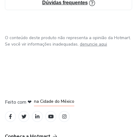
Dúvidas frequentes
O conteúdo deste produto não representa a opinião da Hotmart.
Se você vir informações inadequadas,
denuncie aqui
em Bogotá
em Amsterdam
em Madrid
na Cidade do México
Feito com
❤
em Belo Horizonte
Conheça a Hotmart