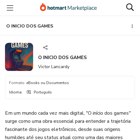
Ir
Ir
Ir
para
para
para
o
o
o
conteúdo
pagamento
rodapé
O INICIO DOS GAMES
principal
O INICIO DOS GAMES
Victor Lancardy
Formato
:
eBooks ou Documentos
Idioma
:
Português
Em um mundo cada vez mais digital, "O início dos games"
surge como uma obra essencial para entender a trajetória
fascinante dos jogos eletrônicos, desde suas origens
humildes até seu status atual como uma das maiores