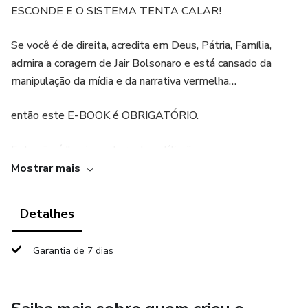
ESCONDE E O SISTEMA TENTA CALAR!
Se você é de direita, acredita em Deus, Pátria, Família,
admira a coragem de Jair Bolsonaro e está cansado da
manipulação da mídia e da narrativa vermelha…
então este E-BOOK é OBRIGATÓRIO.
Este não é “mais um livro de política”.
Mostrar mais
É um manual de guerra ideológica, escrito para despertar o
patriota que existe dentro de você — aquele que sabe que
Detalhes
o Brasil está sendo atacado por dentro há décadas, muito
antes do PT assumir o poder.
Garantia de 7 dias
Aqui você vai descobrir a história real, sem censura, sem
narrativa socialista, sem manipulação.