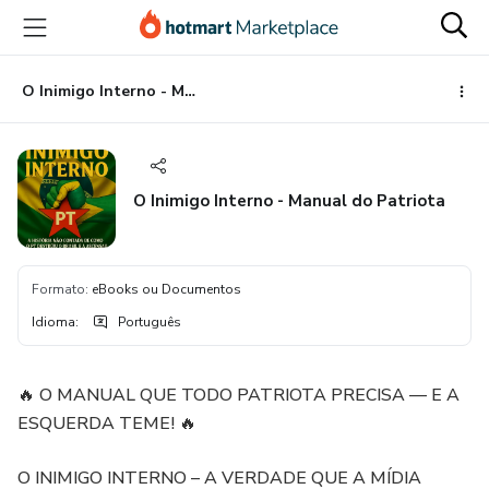
Ir
Ir
Ir
para
para
para
o
o
o
conteúdo
pagamento
rodapé
O Inimigo Interno - Manual do Patriota
principal
O Inimigo Interno - Manual do Patriota
Formato
:
eBooks ou Documentos
Idioma
:
Português
🔥 O MANUAL QUE TODO PATRIOTA PRECISA — E A
ESQUERDA TEME! 🔥
O INIMIGO INTERNO – A VERDADE QUE A MÍDIA