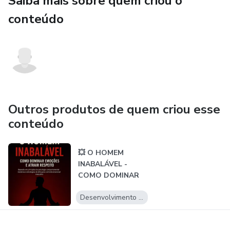
Saiba mais sobre quem criou o
A história que a esquerda quer esconder e que a mídia
conteúdo
NUNCA terá coragem de publicar.
Outros produtos de quem criou esse
conteúdo
💥 O HOMEM
INABALÁVEL -
COMO DOMINAR
EMOÇÕES E
Desenvolvimento Pessoal
ATRAIR RESPEI...