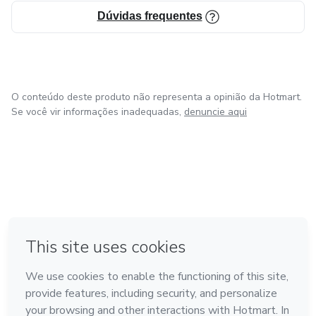
Dúvidas frequentes
O conteúdo deste produto não representa a opinião da Hotmart.
Se você vir informações inadequadas,
denuncie aqui
em Bogotá
em Amsterdam
em Madrid
na Cidade do México
Feito com
❤
em Belo Horizonte