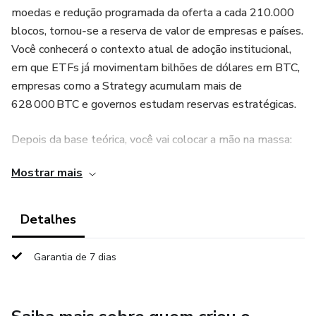
moedas e redução programada da oferta a cada 210.000
blocos, tornou‑se a reserva de valor de empresas e países.
Você conhecerá o contexto atual de adoção institucional,
em que ETFs já movimentam bilhões de dólares em BTC,
empresas como a Strategy acumulam mais de
628 000 BTC e governos estudam reservas estratégicas.
Depois da base teórica, você vai colocar a mão na massa:
abrir conta em corretoras confiáveis, comprar seus
Mostrar mais
primeiros satoshis e transferi‑los para sua própria carteira.
Aprenderá a diferença entre custodiar seus bitcoins em
exchanges e ter soberania com autocustódia, usando
Detalhes
carteiras de hardware, chaves privadas e contratos
multisig. O curso mostra passo a passo para configurar sua
Garantia de 7 dias
carteira, fazer backups seguros e adotar medidas
anti‑fraude.