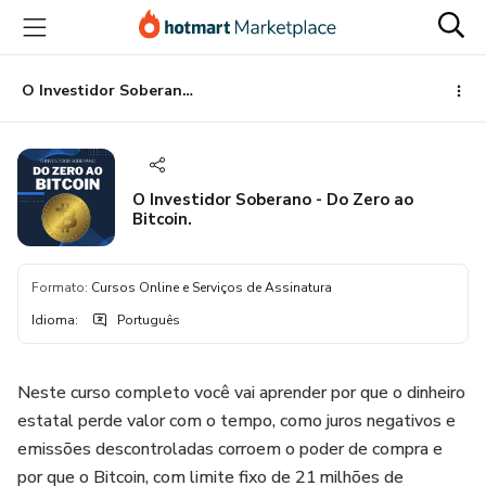
Ir
Ir
Ir
para
para
para
o
o
o
conteúdo
pagamento
rodapé
O Investidor Soberano - Do Zero ao Bitcoin.
principal
O Investidor Soberano - Do Zero ao
Bitcoin.
Formato
:
Cursos Online e Serviços de Assinatura
Idioma
:
Português
Neste curso completo você vai aprender por que o dinheiro
estatal perde valor com o tempo, como juros negativos e
emissões descontroladas corroem o poder de compra e
por que o Bitcoin, com limite fixo de 21 milhões de