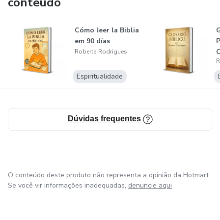
conteúdo
Cómo leer la Biblia
G
em 90 días
P
C
Roberta Rodrigues
R
Espiritualidade
Dúvidas frequentes
O conteúdo deste produto não representa a opinião da Hotmart.
Se você vir informações inadequadas,
denuncie aqui