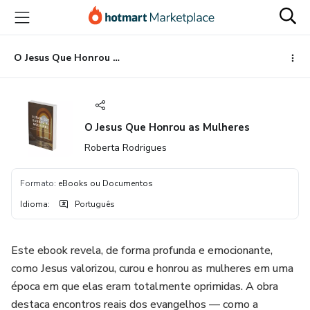
Ir
Ir
Ir
para
para
para
o
o
o
conteúdo
pagamento
rodapé
O Jesus Que Honrou as Mulheres
principal
O Jesus Que Honrou as Mulheres
Roberta Rodrigues
Formato
:
eBooks ou Documentos
Idioma
:
Português
Este ebook revela, de forma profunda e emocionante,
como Jesus valorizou, curou e honrou as mulheres em uma
época em que elas eram totalmente oprimidas. A obra
destaca encontros reais dos evangelhos — como a