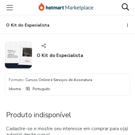
Ir
Ir
Ir
para
para
para
o
o
o
conteúdo
pagamento
rodapé
O Kit do Especialista
principal
O Kit do Especialista
Formato
:
Cursos Online e Serviços de Assinatura
Idioma
:
Português
Produto indisponível
Cadastre-se e mostre seu interesse em comprar para o(a)
autor(a) deste curso!