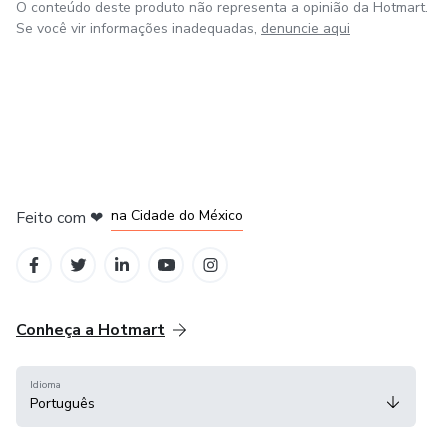
O conteúdo deste produto não representa a opinião da Hotmart.
Se você vir informações inadequadas,
denuncie aqui
em Bogotá
em Amsterdam
em Madrid
na Cidade do México
Feito com
❤
em Belo Horizonte
Conheça a Hotmart
Idioma
Português