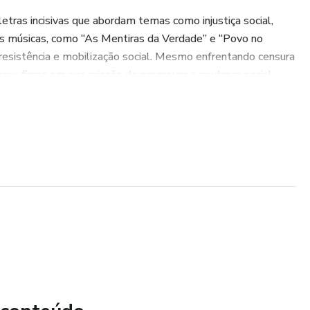
etras incisivas que abordam temas como injustiça social,
as músicas, como “As Mentiras da Verdade” e “Povo no
resistência e mobilização social. Mesmo enfrentando censura
neceu firme em sua missão de promover a mudança social