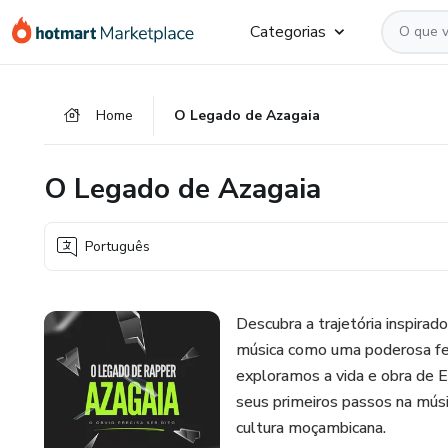
Ir
Ir
Ir
Categorias
para
para
para
o
o
o
conteúdo
pagamento
rodapé
Home
O Legado de Azagaia
principal
O Legado de Azagaia
Português
Descubra a trajetória inspira
música como uma poderosa ferr
exploramos a vida e obra de 
seus primeiros passos na mús
cultura moçambicana.