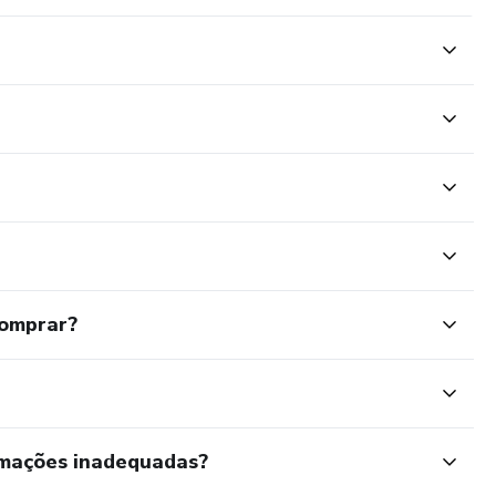
comprar?
rmações inadequadas?