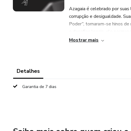
Azagaia é celebrado por suas l
corrupção e desigualdade. Su
Poder”, tornaram-se hinos de 
e desafios legais, ele perma
através da arte.
Mostrar mais
Detalhes
Garantia de 7 dias